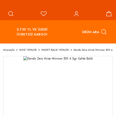
2.750 TL VE ÜZERİ
ÜRÜN ARA
ÜCRETSİZ KARGO!
Anasayfa
SUNİ YEMLER
MAKET BALIK YEMLER
Kendo Zero Arise Minnow 50S 4.5g