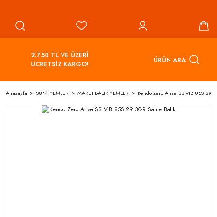
2.750 TL VE ÜZERİ
ÜRÜN ARA
ÜCRETSİZ KARGO!
Anasayfa
SUNİ YEMLER
MAKET BALIK YEMLER
Kendo Zero Arise SS VIB 85S 29.3