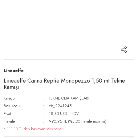
Lineaeffe
Lineaeffe Canna Reptie Monopezzo 1,50 mt Tekne
Kamışı
Kategori
TEKNE OLTA KAMIŞLARI
Stok Kodu
cb_2241245
Fiyat
18,30 USD + KDV
Havale
990,95 TL (%5,00 havale indirimi)
* 111,10 TL den başlayan taksitlerle!