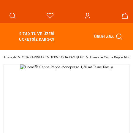
2.750 TL VE ÜZERİ
ÜRÜN ARA
ÜCRETSİZ KARGO!
Anasayfa
OLTA KAMIŞLARI
TEKNE OLTA KAMIŞLARI
Lineaeffe Canna Reptie Monop