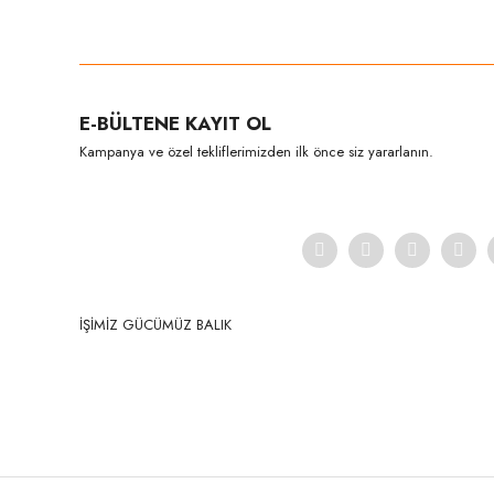
Bu ürünün fiyat bilgisi, resim, ürün açıklamalarında ve diğer konula
Görüş ve önerileriniz için teşekkür ederiz.
Ürün resmi kalitesiz, bozuk veya görüntülenemiyor.
E-BÜLTENE KAYIT OL
Ürün açıklamasında eksik bilgiler bulunuyor.
Kampanya ve özel tekliflerimizden ilk önce siz yararlanın.
Ürün bilgilerinde hatalar bulunuyor.
Ürün fiyatı diğer sitelerden daha pahalı.
Bu ürüne benzer farklı alternatifler olmalı.
İŞİMİZ GÜCÜMÜZ BALIK