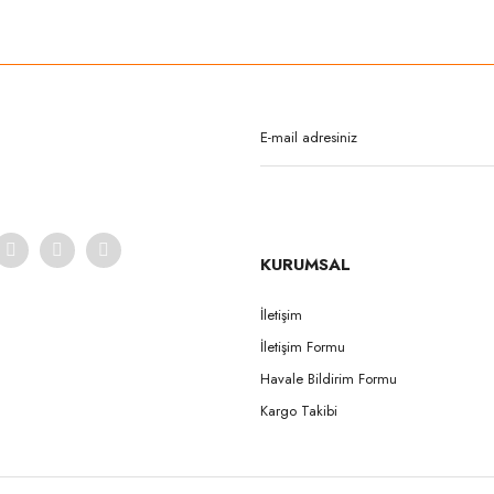
rda yetersiz gördüğünüz noktaları öneri formunu kullanarak tarafımıza iletebilirsi
Bu ürüne ilk yorumu siz yapın!
Yorum Yaz
KURUMSAL
İletişim
İletişim Formu
Gönder
Havale Bildirim Formu
Kargo Takibi