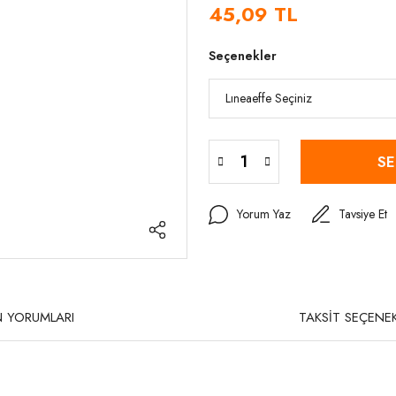
45,09 TL
Seçenekler
SE
Yorum Yaz
Tavsiye Et
 YORUMLARI
TAKSİT SEÇENEK