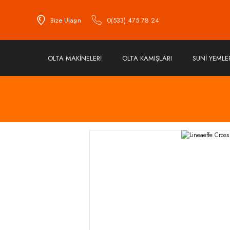
Bize Ulaşın
0(533) 475 78 24
OLTA MAKİNELERİ
OLTA KAMIŞLARI
SUNİ YEMLE