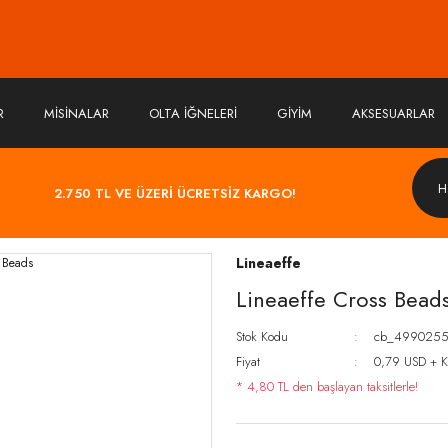
R
MİSİNALAR
OLTA İĞNELERİ
GİYİM
AKSESUARLAR
2.750 TL VE ÜZERİ ÜCRETSİZ KARGO!
Lineaeffe
Lineaeffe Cross Bead
Stok Kodu
cb_4990255
Fiyat
0,79 USD + 
* 4,80 TL den başlayan taksitlerle!