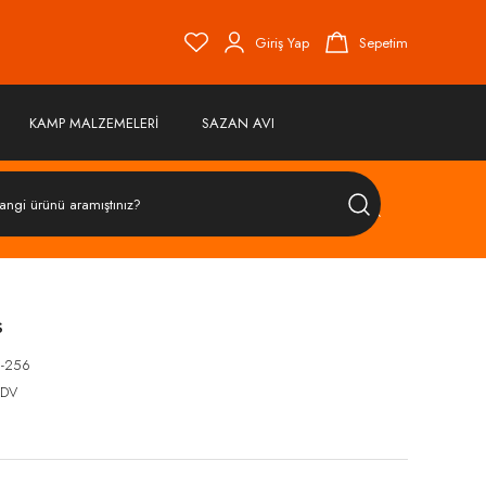
Giriş Yap
Sepetim
KAMP MALZEMELERİ
SAZAN AVI
ÜRÜN
ARA
s
-256
KDV