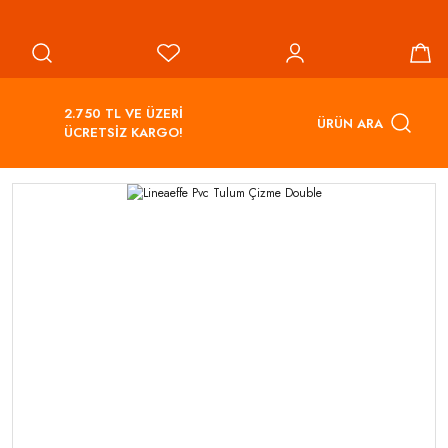
2.750 TL VE ÜZERİ
ÜRÜN ARA
ÜCRETSİZ KARGO!