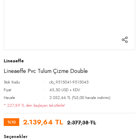
Lineaeffe
Lineaeffe Pvc Tulum Çizme Double
Stok Kodu
cb_9515041-9515045
Fiyat
45,50 USD + KDV
Havale
2.032,66 TL (%5,00 havale indirimi)
* 227,89 TL den başlayan taksitlerle!
2.139,64 TL
%10
2.377,38 TL
Seçenekler