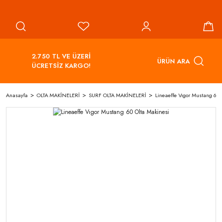
2.750 TL VE ÜZERİ
ÜRÜN ARA
ÜCRETSİZ KARGO!
Anasayfa
OLTA MAKİNELERİ
SURF OLTA MAKİNELERİ
Lineaeffe Vıgor Mustang 60 