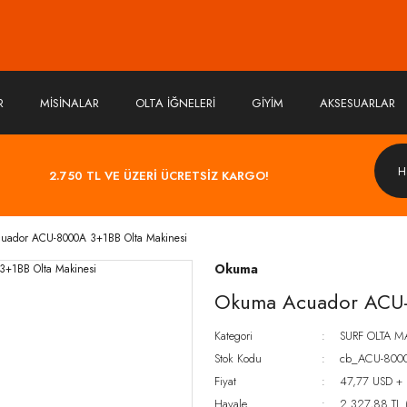
R
MİSİNALAR
OLTA İĞNELERİ
GİYİM
AKSESUARLAR
2.750 TL VE ÜZERİ ÜCRETSİZ KARGO!
uador ACU-8000A 3+1BB Olta Makinesi
Okuma
Okuma Acuador ACU-
Kategori
SURF OLTA M
Stok Kodu
cb_ACU-800
Fiyat
47,77 USD +
Havale
2.327,88 TL (