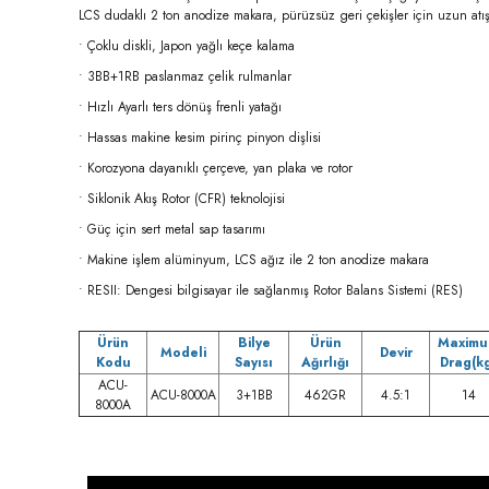
LCS dudaklı 2 ton anodize makara, pürüzsüz geri çekişler için uzun atış
• Çoklu diskli, Japon yağlı keçe kalama
• 3BB+1RB paslanmaz çelik rulmanlar
• Hızlı Ayarlı ters dönüş frenli yatağı
• Hassas makine kesim pirinç pinyon dişlisi
• Korozyona dayanıklı çerçeve, yan plaka ve rotor
• Siklonik Akış Rotor (CFR) teknolojisi
• Güç için sert metal sap tasarımı
• Makine işlem alüminyum, LCS ağız ile 2 ton anodize makara
• RESII: Dengesi bilgisayar ile sağlanmış Rotor Balans Sistemi (RES)
Ürün
Bilye
Ürün
Maxim
Modeli
Devir
Kodu
Sayısı
Ağırlığı
Drag(k
ACU-
ACU-8000A
3+1BB
462GR
4.5:1
14
8000A