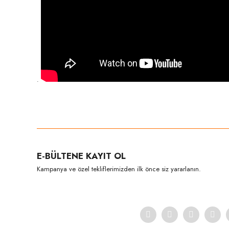
.
Bu ürünün fiyat bilgisi, resim, ürün açıklamalarında ve diğer konula
Görüş ve önerileriniz için teşekkür ederiz.
Ürün resmi kalitesiz, bozuk veya görüntülenemiyor.
E-BÜLTENE KAYIT OL
Ürün açıklamasında eksik bilgiler bulunuyor.
Kampanya ve özel tekliflerimizden ilk önce siz yararlanın.
Ürün bilgilerinde hatalar bulunuyor.
Ürün fiyatı diğer sitelerden daha pahalı.
Bu ürüne benzer farklı alternatifler olmalı.