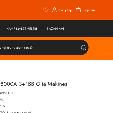
Giriş Yap
Sepetim
KAMP MALZEMELERİ
SAZAN AVI
ÜRÜN
ARA
8000A 3+1BB Olta Makinesi
AKİNELERİ
0A
 KDV
%5,00 havale indirimi)