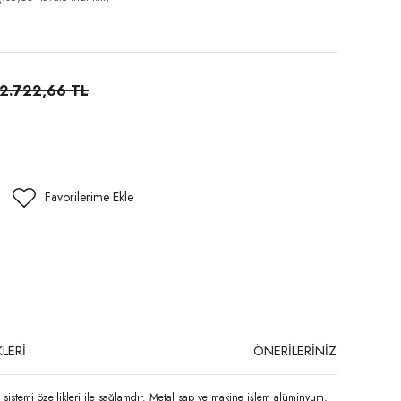
2.722,66 TL
LERİ
ÖNERİLERİNİZ
istemi özellikleri ile sağlamdır. Metal sap ve makine işlem alüminyum,