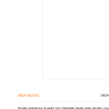
ÜRÜN BİLGİSİ
ÜRÜN
Yeniden tasarlanmış Acuador Spin Makimeler baştan aşağı yeniden inşa ed