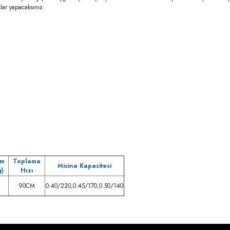
lar yapacaksınız.
um
Toplama
Misina Kapasitesi
g)
Hızı
90CM
0.40/220,0.45/170,0.50/140