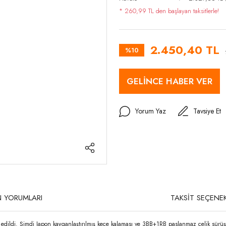
* 260,99 TL den başlayan taksitlerle!
2.450,40 TL
%10
GELİNCE HABER VER
Yorum Yaz
Tavsiye Et
 YORUMLARI
TAKSİT SEÇENEK
ildi. Şimdi Japon kayganlaştırılmış keçe kalaması ve 3BB+1RB paslanmaz çelik sürüş s