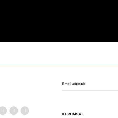
rda yetersiz gördüğünüz noktaları öneri formunu kullanarak tarafımıza iletebilirsi
Bu ürüne ilk yorumu siz yapın!
Yorum Yaz
KURUMSAL