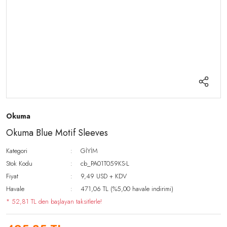
Okuma
Okuma Blue Motif Sleeves
Kategori
GİYİM
Stok Kodu
cb_PA01T059KS-L
Fiyat
9,49 USD + KDV
Havale
471,06 TL (%5,00 havale indirimi)
* 52,81 TL den başlayan taksitlerle!