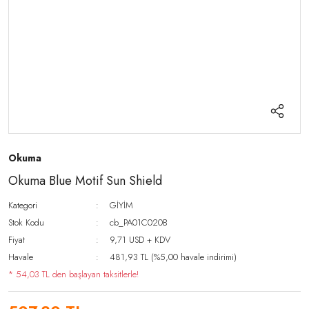
Okuma
Okuma Blue Motif Sun Shield
Kategori
GİYİM
Stok Kodu
cb_PA01C020B
Fiyat
9,71 USD + KDV
Havale
481,93 TL (%5,00 havale indirimi)
* 54,03 TL den başlayan taksitlerle!