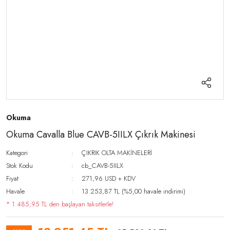
Okuma
Okuma Cavalla Blue CAVB-5IILX Çıkrık Makinesi
Kategori
ÇIKRIK OLTA MAKİNELERİ
Stok Kodu
cb_CAVB-5IILX
Fiyat
271,96 USD + KDV
Havale
13.253,87 TL (%5,00 havale indirimi)
* 1.485,95 TL den başlayan taksitlerle!