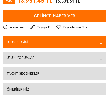
13.951,45 TL
%10
15.501,61 TL
GELİNCE HABER VER
Yorum Yaz
Tavsiye Et
ÜRÜN BİLGİSİ
ÜRÜN YORUMLARI
TAKSİT SEÇENEKLERİ
ÖNERİLERİNİZ