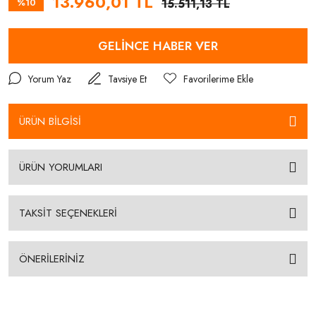
13.960,01 TL
%10
15.511,13 TL
GELİNCE HABER VER
Yorum Yaz
Tavsiye Et
ÜRÜN BİLGİSİ
ÜRÜN YORUMLARI
TAKSİT SEÇENEKLERİ
ÖNERİLERİNİZ