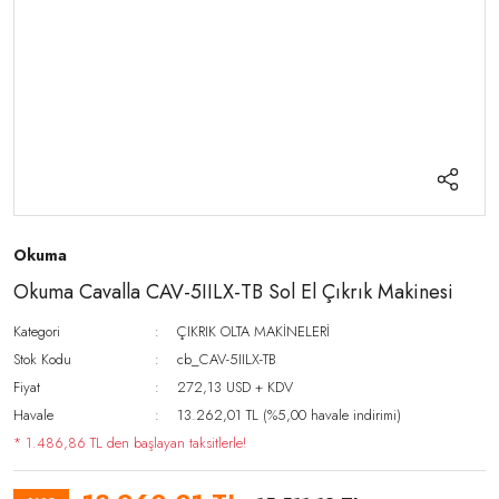
Okuma
Okuma Cavalla CAV-5IILX-TB Sol El Çıkrık Makinesi
Kategori
ÇIKRIK OLTA MAKİNELERİ
Stok Kodu
cb_CAV-5IILX-TB
Fiyat
272,13 USD + KDV
Havale
13.262,01 TL (%5,00 havale indirimi)
* 1.486,86 TL den başlayan taksitlerle!