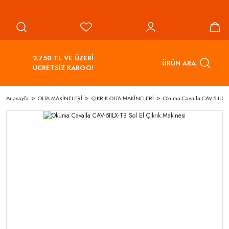
2.750 TL VE ÜZERİ
ÜRÜN ARA
ÜCRETSİZ KARGO!
Anasayfa
OLTA MAKİNELERİ
ÇIKRIK OLTA MAKİNELERİ
Okuma Cavalla CAV-5IILX-TB