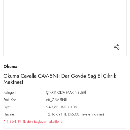
Okuma
Okuma Cavalla CAV-5NII Dar Gövde Sağ El Çıkrık
Makinesi
Kategori
ÇIKRIK OLTA MAKİNELERİ
Stok Kodu
cb_CAV-5NII
Fiyat
249,68 USD + KDV
Havale
12.167,91 TL (%5,00 havale indirimi)
* 1.364,19 TL den başlayan taksitlerle!