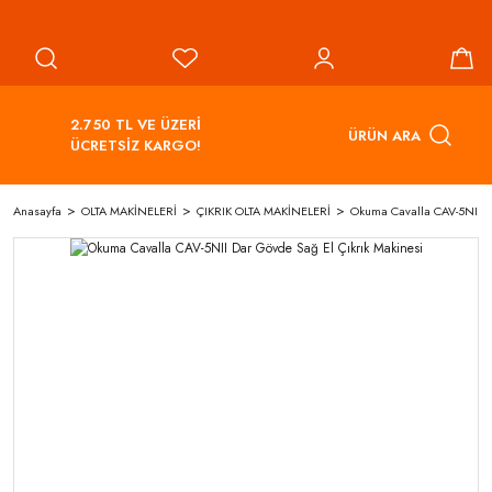
2.750 TL VE ÜZERİ
ÜRÜN ARA
ÜCRETSİZ KARGO!
Anasayfa
OLTA MAKİNELERİ
ÇIKRIK OLTA MAKİNELERİ
Okuma Cavalla CAV-5NII Da