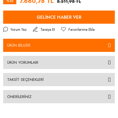
7.660,78 TL
%10
8.511,98 TL
GELİNCE HABER VER
Yorum Yaz
Tavsiye Et
ÜRÜN BİLGİSİ
ÜRÜN YORUMLARI
TAKSİT SEÇENEKLERİ
ÖNERİLERİNİZ