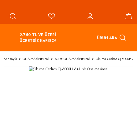
2.750 TL VE ÜZERİ
ÜRÜN ARA
ÜCRETSİZ KARGO!
Anasayfa
OLTA MAKİNELERİ
SURF OLTA MAKİNELERİ
Okuma Cedros CJ-6000H 6+1