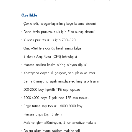
Özellikler
• Çok diskli, kayganlaştırılmış keçe kalama sistemi
• Daha fazla pürüzsüzlük için Flite sürüş sistemi
• Yüksek pürüzsüzlük için 7BB+1RB
• Quick-Set ters dönüş frenli sarıcı bilya
• Siklonik Akış Rotor (CFR) teknolojisi
• Hassas makine kesim pirinç pinyon dişlisi
• Korozyona dayanıklı çerçeve, yan plaka ve rotor
• Sert alüminyum, siyah anodize edilmiş sap tasarımı
• 500-2500 boy I-şekilli TPE sap topuzu
• 3000-4000 boya T şeklinde TPE sap topuzu
• Ergo tutma sap topuzu 6000-8000 boy
• Hassas Elips Dişli Sistemi
• Makine işlem alüminyum, 2 ton anodize makara
• Dolgu alüminyum sağlam makine teli