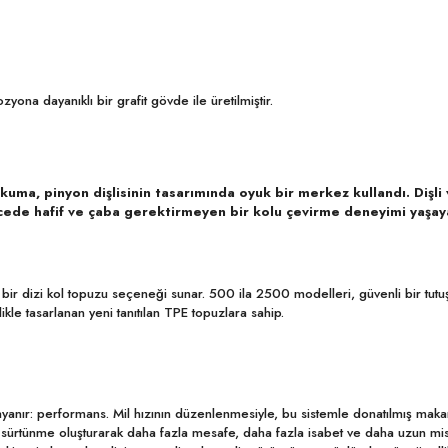
ona dayanıklı bir grafit gövde ile üretilmiştir.
kuma, pinyon dişlisinin tasarımında oyuk bir merkez kullandı. Dişli 
recede hafif ve çaba gerektirmeyen bir kolu çevirme deneyimi yaşaya
ş bir dizi kol topuzu seçeneği sunar. 500 ila 2500 modelleri, güvenli bir tutuş
kle tasarlanan yeni tanıtılan TPE topuzlara sahip.
anır: performans. Mil hızının düzenlenmesiyle, bu sistemle donatılmış makarala
z sürtünme oluşturarak daha fazla mesafe, daha fazla isabet ve daha uzun m