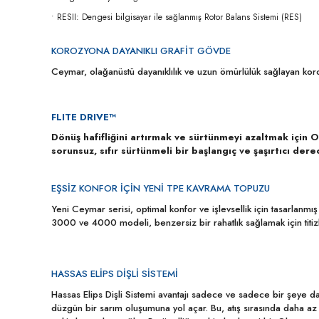
• RESII: Dengesi bilgisayar ile sağlanmış Rotor Balans Sistemi (RES)
KOROZYONA DAYANIKLI GRAFİT GÖVDE
Ceymar, olağanüstü dayanıklılık ve uzun ömürlülük sağlayan korozy
FLITE DRIVE™
Dönüş hafifliğini artırmak ve sürtünmeyi azaltmak için O
sorunsuz, sıfır sürtünmeli bir başlangıç ve şaşırtıcı de
EŞSİZ KONFOR İÇİN YENİ TPE KAVRAMA TOPUZU
Yeni Ceymar serisi, optimal konfor ve işlevsellik için tasarlanmı
3000 ve 4000 modeli, benzersiz bir rahatlık sağlamak için titizli
HASSAS ELİPS DİŞLİ SİSTEMİ
Hassas Elips Dişli Sistemi avantajı sadece ve sadece bir şeye day
düzgün bir sarım oluşumuna yol açar. Bu, atış sırasında daha a