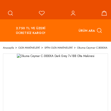
2.750 TL VE ÜZERİ
ÜRÜN ARA
ÜCRETSİZ KARGO!
Anasayfa
OLTA MAKİNELERİ
SPİN OLTA MAKİNELERİ
Okuma Ceymar C-3000XA Dar