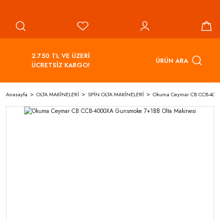
2.750 TL VE ÜZERİ
ÜRÜN ARA
ÜCRETSİZ KARGO!
Anasayfa
OLTA MAKİNELERİ
SPİN OLTA MAKİNELERİ
Okuma Ceymar CB CCB-4000