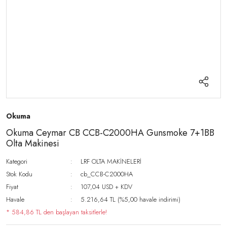
Okuma
Okuma Ceymar CB CCB-C2000HA Gunsmoke 7+1BB
Olta Makinesi
Kategori
LRF OLTA MAKİNELERİ
Stok Kodu
cb_CCB-C2000HA
Fiyat
107,04 USD + KDV
Havale
5.216,64 TL (%5,00 havale indirimi)
* 584,86 TL den başlayan taksitlerle!