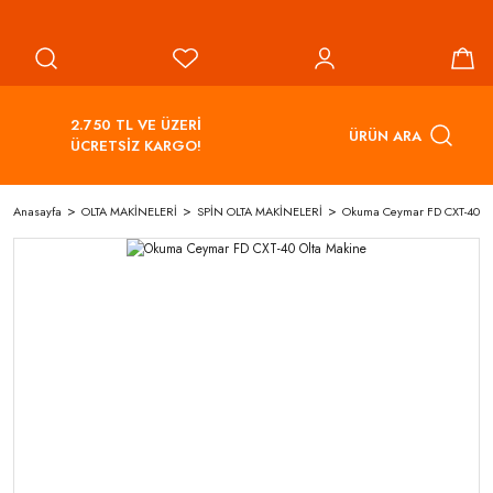
2.750 TL VE ÜZERİ
ÜRÜN ARA
ÜCRETSİZ KARGO!
Anasayfa
OLTA MAKİNELERİ
SPİN OLTA MAKİNELERİ
Okuma Ceymar FD CXT-40 Ol