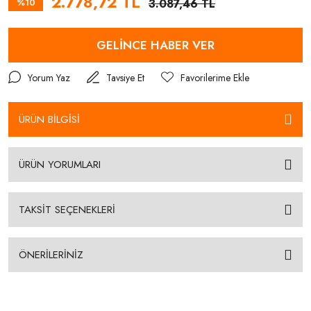
2.778,72 TL
%10
3.087,46 TL
GELİNCE HABER VER
Yorum Yaz
Tavsiye Et
ÜRÜN BİLGİSİ
ÜRÜN YORUMLARI
TAKSİT SEÇENEKLERİ
ÖNERİLERİNİZ