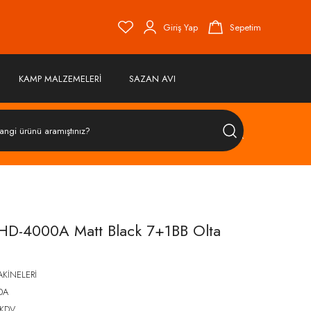
Giriş Yap
Sepetim
KAMP MALZEMELERİ
SAZAN AVI
ÜRÜN
ARA
D-4000A Matt Black 7+1BB Olta
AKİNELERİ
0A
 KDV