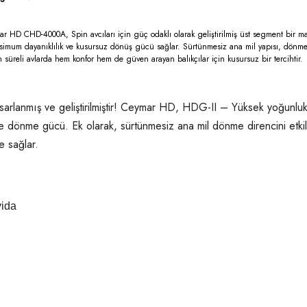
ar HD CHD-4000A, Spin avcıları için güç odaklı olarak geliştirilmiş üst segment bir ma
e maksimum dayanıklılık ve kusursuz dönüş gücü sağlar. Sürtünmesiz ana mil yapısı, dö
süreli avlarda hem konfor hem de güven arayan balıkçılar için kusursuz bir tercihtir.
lanmış ve geliştirilmiştir! Ceymar HD, HDG-II – Yüksek yoğunluklu b
 dönme gücü. Ek olarak, sürtünmesiz ana mil dönme direncini etkil
e sağlar.
vida