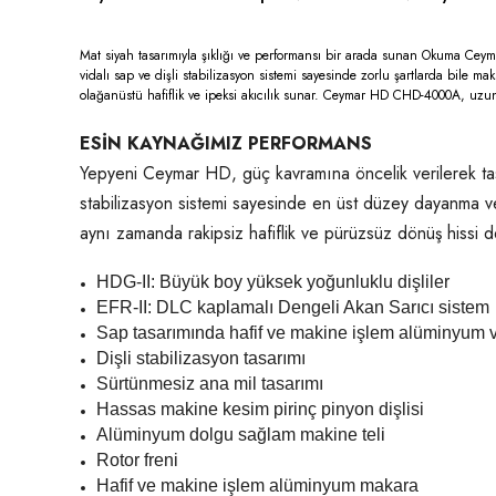
Mat siyah tasarımıyla şıklığı ve performansı bir arada sunan Okuma Ceym
vidalı sap ve dişli stabilizasyon sistemi sayesinde zorlu şartlarda bil
olağanüstü hafiflik ve ipeksi akıcılık sunar. Ceymar HD CHD-4000A, uzun 
ESİN KAYNAĞIMIZ PERFORMANS
Yepyeni Ceymar HD, güç kavramına öncelik verilerek tasar
stabilizasyon sistemi sayesinde en üst düzey dayanma ve
aynı zamanda rakipsiz hafiflik ve pürüzsüz dönüş hissi d
HDG-II: Büyük boy yüksek yoğunluklu dişliler
EFR-II: DLC kaplamalı Dengeli Akan Sarıcı sistem
Sap tasarımında hafif ve makine işlem alüminyum 
Dişli stabilizasyon tasarımı
Sürtünmesiz ana mil tasarımı
Hassas makine kesim pirinç pinyon dişlisi
Alüminyum dolgu sağlam makine teli
Rotor freni
Hafif ve makine işlem alüminyum makara