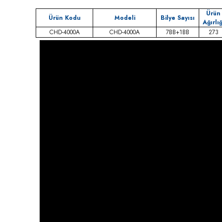
Ürün
Ürün Kodu
Modeli
Bilye Sayısı
Ağırlığ
CHD-4000A
CHD-4000A
7BB+1BB
273