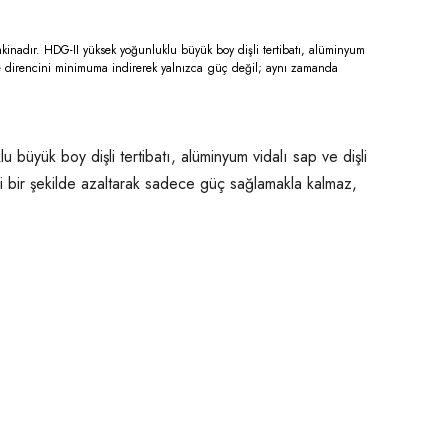
kinadır. HDG-II yüksek yoğunluklu büyük boy dişli tertibatı, alüminyum
nme direncini minimuma indirerek yalnızca güç değil; aynı zamanda
üyük boy dişli tertibatı, alüminyum vidalı sap ve dişli
i bir şekilde azaltarak sadece güç sağlamakla kalmaz,