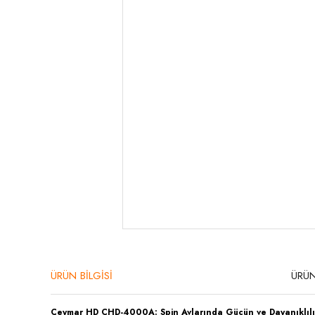
ÜRÜN BİLGİSİ
ÜRÜN
Ceymar HD CHD-4000A: Spin Avlarında Gücün ve Dayanıklılığ