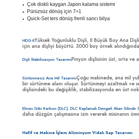
Çok diskli kaygan Japon kalama sistemi
Pürüzsüz dönüş için 7+1
Quick-Set ters dönüş frenli sarıcı bilya
.
Yüksek Yoğunluklu Dişli, II Büyük Boy Ana Di
HDG-II
için ana dişliyi büyüttü. 3000 boy örnek alındığın
Pinyon dişlisinin üst, orta ve 
Dişli Stabilizasyon Tasarımı
Çoğu makinede, ana mil yuka
Sürtünmesiz Ana Mil Tasarımı
bir sürtünme alanı oluşur. Sürtünmeyi azaltmak ve 
dişlisindeki bu değişiklik, stabilizasyonda en üst n
Elmas Gibi Karbon (DLC): DLC Kaplamalı Dengeli Akan Silindir 
daha düzgün çalışmasına izin vererek misinanın ömrü
Hafif ve Makine İşlem Alüminyum Vidalı Sap Tasarımı