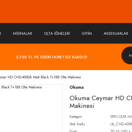
R
MİSİNALAR
OLTA İĞNELERİ
GİYİM
AKSESUARLAR
2.750 TL VE ÜZERİ ÜCRETSİZ KARGO!
mar HD CHD-4000A Matt Black 7+1BB Olta Makinesi
Okuma
Okuma Ceymar HD CH
Makinesi
Kategori
SPİN OLTA M
Stok Kodu
cb_CHD-400
Fiyat
70,16 USD +