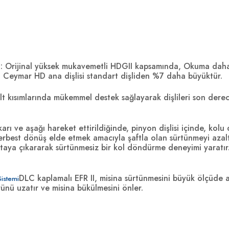
şli: Orijinal yüksek mukavemetli HDGII kapsamında, Okuma dah
da Ceymar HD ana dişlisi standart dişliden %7 daha büyüktür.
alt kısımlarında mükemmel destek sağlayarak dişlileri son derece
rı ve aşağı hareket ettirildiğinde, pinyon dişlisi içinde, ko
serbest dönüş elde etmek amacıyla şaftla olan sürtünmeyi aza
oktaya çıkararak sürtünmesiz bir kol döndürme deneyimi yaratır
DLC kaplamalı EFR II, misina sürtünmesini büyük ölçüde 
Sistemi
nü uzatır ve misina bükülmesini önler.