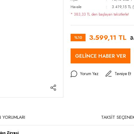
Havale
3.419,15 TL (
* 383,33 TL den başlayan taksitlerle!
3.599,11 TL
%10
3
GELİNCE HABER VER
Yorum Yaz
Tavsiye Et
 YORUMLARI
TAKSİT SEÇENEK
ın Zirvesi