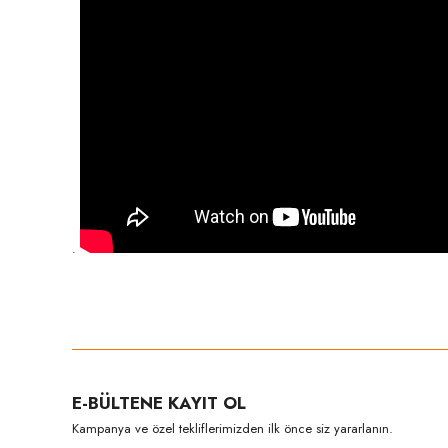
.
Bu ürünün fiyat bilgisi, resim, ürün açıklamalarında ve diğer konula
Görüş ve önerileriniz için teşekkür ederiz.
Ürün resmi kalitesiz, bozuk veya görüntülenemiyor.
E-BÜLTENE KAYIT OL
Ürün açıklamasında eksik bilgiler bulunuyor.
Kampanya ve özel tekliflerimizden ilk önce siz yararlanın.
Ürün bilgilerinde hatalar bulunuyor.