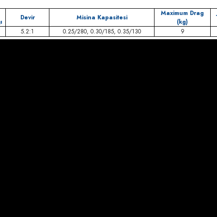
Maximum Drag
Devir
Misina Kapasitesi
ı
(kg)
5.2:1
0.25/280, 0.30/185, 0.35/130
9