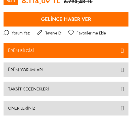
6.114,09 TL
%10
6.793,43 TL
GELİNCE HABER VER
Yorum Yaz
Tavsiye Et
ÜRÜN BİLGİSİ
ÜRÜN YORUMLARI
TAKSİT SEÇENEKLERİ
ÖNERİLERİNİZ