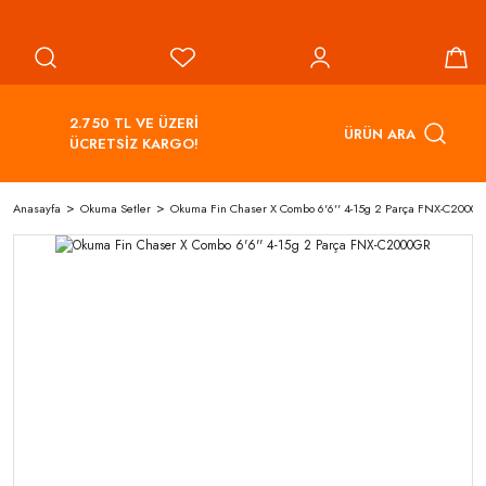
2.750 TL VE ÜZERİ
ÜRÜN ARA
ÜCRETSİZ KARGO!
Anasayfa
Okuma Setler
Okuma Fin Chaser X Combo 6'6'' 4-15g 2 Parça FNX-C2000