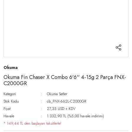
Okuma
Okuma Fin Chaser X Combo 6'6'' 4-15g 2 Parça FNX-
C2000GR
Kategori
Okuma Setler
Stok Kodu
cb_FNX-662L-C2000GR
Fiyat
27,35 USD + KDV
Havale
1.332,90 TL (%5,00 havale indirimi)
* 149,44 TL den başlayan taksitlerle!