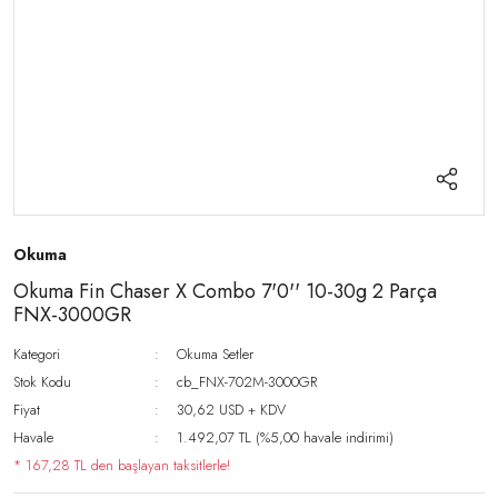
Okuma
Okuma Fin Chaser X Combo 7'0'' 10-30g 2 Parça
FNX-3000GR
Kategori
Okuma Setler
Stok Kodu
cb_FNX-702M-3000GR
Fiyat
30,62 USD + KDV
Havale
1.492,07 TL (%5,00 havale indirimi)
* 167,28 TL den başlayan taksitlerle!