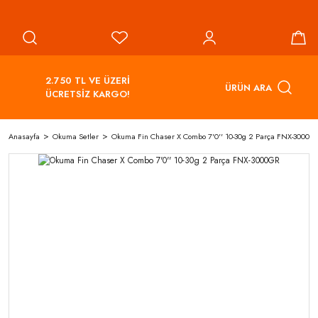
2.750 TL VE ÜZERİ
ÜRÜN ARA
ÜCRETSİZ KARGO!
Anasayfa
Okuma Setler
Okuma Fin Chaser X Combo 7'0'' 10-30g 2 Parça FNX-3000G