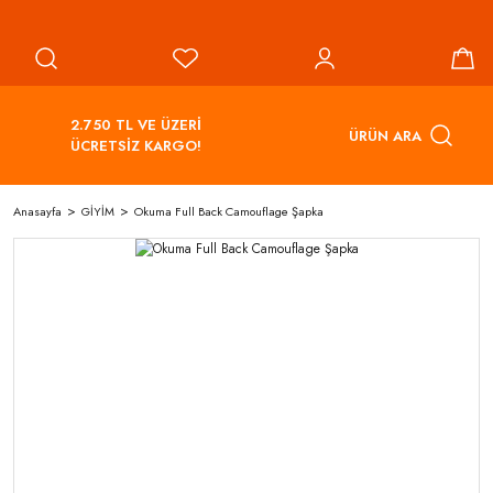
2.750 TL VE ÜZERİ
ÜRÜN ARA
ÜCRETSİZ KARGO!
Anasayfa
GİYİM
Okuma Full Back Camouflage Şapka