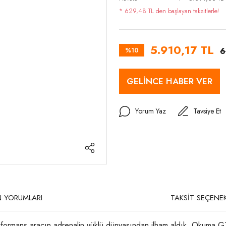
* 629,48 TL den başlayan taksitlerle!
5.910,17 TL
%10
6
GELİNCE HABER VER
Yorum Yaz
Tavsiye Et
 YORUMLARI
TAKSİT SEÇENEK
formans aracın adrenalin yüklü dünyasından ilham aldık. Okuma G