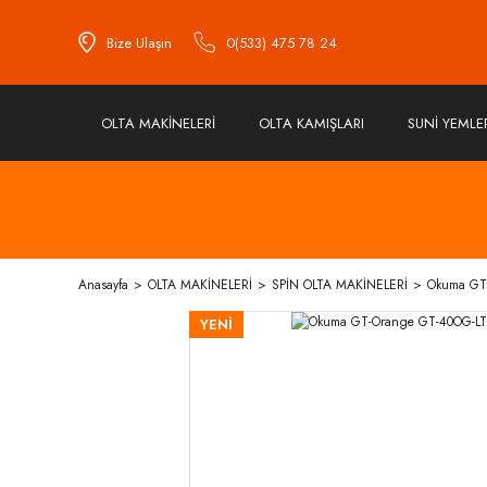
Bize Ulaşın
0(533) 475 78 24
OLTA MAKİNELERİ
OLTA KAMIŞLARI
SUNİ YEMLE
Anasayfa
OLTA MAKİNELERİ
SPİN OLTA MAKİNELERİ
Okuma GT-
YENİ