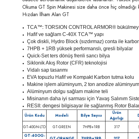
Okuma GT Spin Makinesi size daha önce hiç olmadığı kada
Hızdan İlham Alan GT
TCA™: TORSION CONTROL ARMOR® bükülmeyi a
Hafif ve sağlam C-40X TCA™ yapı
Çok diskli, Hydro Block (sızdırmaz) conta ile karbo
7HPB + 1RB yüksek performanslı, gresli bilyalar
Quick-Set ters dönüş frenli sarıcı bilya
Siklonik Akış Rotor (CFR) teknolojisi
Vidalı sap tasarımı
EVA topuzlu Hafif ve Kompakt Karbon tutma kolu
Makine işlem alüminyum, 2 ton anodize alüminyu
Alüminyum dolgu sağlam makine teli
Misinanın daha iyi sarması için Yavaş Salınım Sis
RESII: dengesi bilgisayar ile sağlanmış Rotor Bal
Ürün
Ürün Kodu
Modeli
Bilye Sayısı
Ağırlığı
GT-40GN-LTD
GT-GREEN
7HPB+1RB
317
GT-40OG-
GT-ORANGE
7HPB+1RB
317