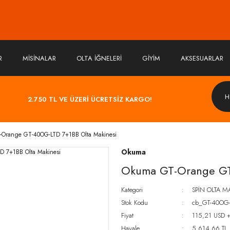
R
MİSİNALAR
OLTA İĞNELERİ
GİYİM
AKSESUARLAR
2.750 TL VE ÜZERİ ÜCRETSİZ KARGO!
Orange GT-40OG-LTD 7+1BB Olta Makinesi
Okuma
Okuma GT-Orange GT
Kategori
SPİN OLTA M
Stok Kodu
cb_GT-40OG-
Fiyat
115,21 USD 
Havale
5.614,66 TL (