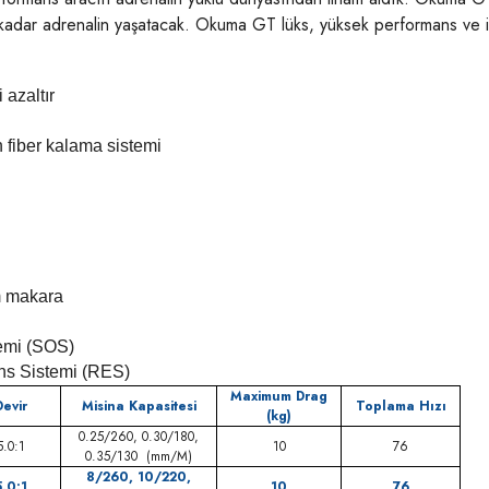
r adrenalin yaşatacak. Okuma GT lüks, yüksek performans ve iddia 
zaltır
n fiber kalama sistemi
m makara
temi (SOS)
ans Sistemi (RES)
Maximum Drag
Devir
Misina Kapasitesi
Toplama Hızı
(kg)
0.25/260, 0.30/180,
5.0:1
10
76
0.35/130 (mm/M)
8/260, 10/220,
5.0:1
10
76