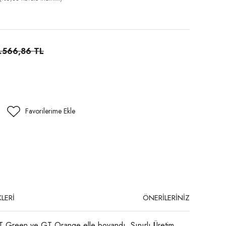
.566,86 TL
LERİ
ÖNERİLERİNİZ
T Green ve GT Orange elle boyandı. Sınırlı Üretim