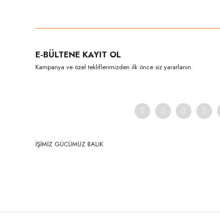
Bu ürünün fiyat bilgisi, resim, ürün açıklamalarında ve diğer konula
Görüş ve önerileriniz için teşekkür ederiz.
Ürün resmi kalitesiz, bozuk veya görüntülenemiyor.
E-BÜLTENE KAYIT OL
Ürün açıklamasında eksik bilgiler bulunuyor.
Kampanya ve özel tekliflerimizden ilk önce siz yararlanın.
Ürün bilgilerinde hatalar bulunuyor.
Ürün fiyatı diğer sitelerden daha pahalı.
Bu ürüne benzer farklı alternatifler olmalı.
İŞİMİZ GÜCÜMÜZ BALIK