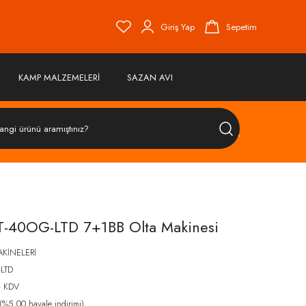
Giriş Yap
Sepetim
KAMP MALZEMELERİ
SAZAN AVI
ÜRÜN
ARA
-40OG-LTD 7+1BB Olta Makinesi
AKİNELERİ
LTD
+ KDV
%5,00 havale indirimi)