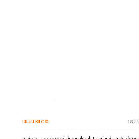
ÜRÜN BİLGİSİ
ÜRÜN
Sadece aerodinamik düşünülerek tasarlandı. Yüksek per