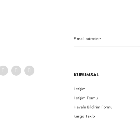
rda yetersiz gördüğünüz noktaları öneri formunu kullanarak tarafımıza iletebilirsi
Bu ürüne ilk yorumu siz yapın!
Yorum Yaz
KURUMSAL
İletişim
İletişim Formu
Gönder
Havale Bildirim Formu
Kargo Takibi