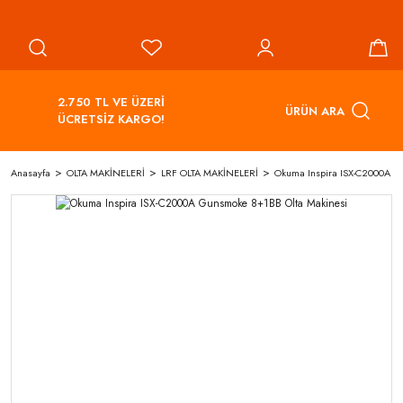
2.750 TL VE ÜZERİ
ÜRÜN ARA
ÜCRETSİZ KARGO!
Anasayfa
OLTA MAKİNELERİ
LRF OLTA MAKİNELERİ
Okuma Inspira ISX-C2000A G