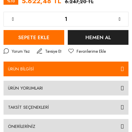
5.622,48 TL
%10
6.247,20 TL
SEPETE EKLE
HEMEN AL
Yorum Yaz
Tavsiye Et
ÜRÜN BİLGİSİ
ÜRÜN YORUMLARI
TAKSİT SEÇENEKLERİ
ÖNERİLERİNİZ