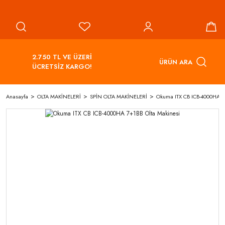
2.750 TL VE ÜZERİ
ÜRÜN ARA
ÜCRETSİZ KARGO!
Anasayfa
OLTA MAKİNELERİ
SPİN OLTA MAKİNELERİ
Okuma ITX CB ICB-4000HA 7