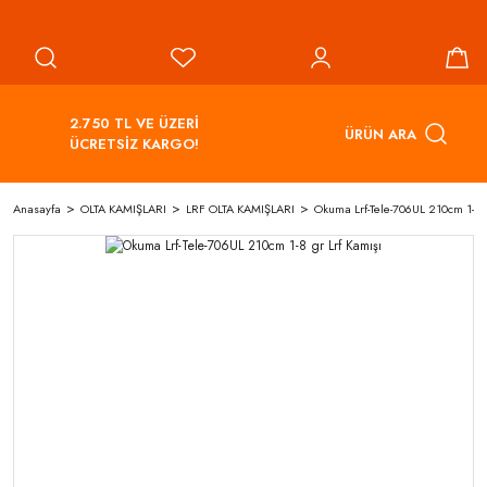
2.750 TL VE ÜZERİ
ÜRÜN ARA
ÜCRETSİZ KARGO!
Anasayfa
OLTA KAMIŞLARI
LRF OLTA KAMIŞLARI
Okuma Lrf-Tele-706UL 210cm 1-8 g