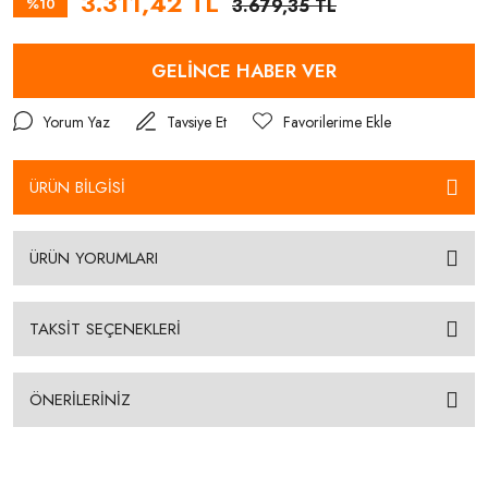
3.311,42 TL
%10
3.679,35 TL
GELİNCE HABER VER
Yorum Yaz
Tavsiye Et
ÜRÜN BİLGİSİ
ÜRÜN YORUMLARI
TAKSİT SEÇENEKLERİ
ÖNERİLERİNİZ