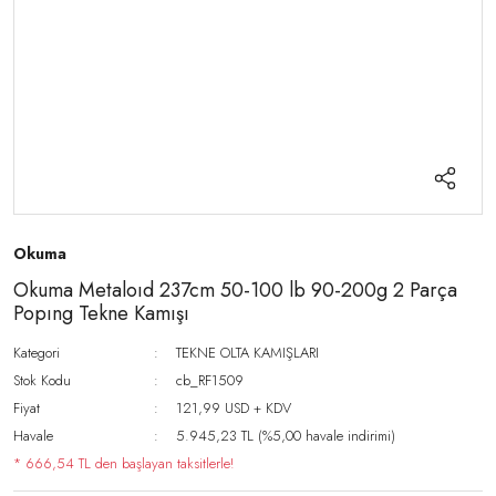
Okuma
Okuma Metaloıd 237cm 50-100 lb 90-200g 2 Parça
Popıng Tekne Kamışı
Kategori
TEKNE OLTA KAMIŞLARI
Stok Kodu
cb_RF1509
Fiyat
121,99 USD + KDV
Havale
5.945,23 TL (%5,00 havale indirimi)
* 666,54 TL den başlayan taksitlerle!