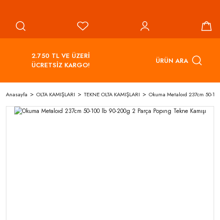
2.750 TL VE ÜZERİ
ÜRÜN ARA
ÜCRETSİZ KARGO!
Anasayfa
OLTA KAMIŞLARI
TEKNE OLTA KAMIŞLARI
Okuma Metaloıd 237cm 50-100 