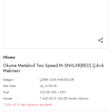
Okuma
Okuma Metaloıd Two Speed M-5NIILXR(RED) Çıkrık
Makinesi
Kategori
ÇIKRIK OLTA MAKİNELERİ
Stok Kodu
cb_M-5IILXR
Fiyat
153,08 USD + KDV
Havale
7.460,50 TL (%5,00 havale indirimi)
* 836,43 TL den başlayan taksitlerle!