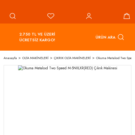
2.750 TL VE ÜZERİ
ÜRÜN ARA
ÜCRETSİZ KARGO!
Anasayfa
OLTA MAKİNELERİ
ÇIKRIK OLTA MAKİNELERİ
Okuma Metaloıd Two Speed