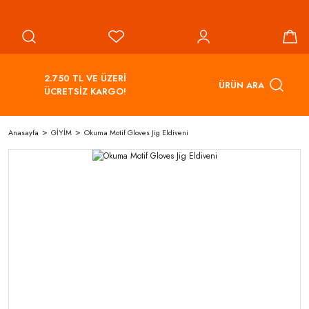
2.750 TL VE ÜZERİ
ÜRÜN ARA
ÜCRETSİZ KARGO!
Anasayfa
GİYİM
Okuma Motif Gloves Jig Eldiveni