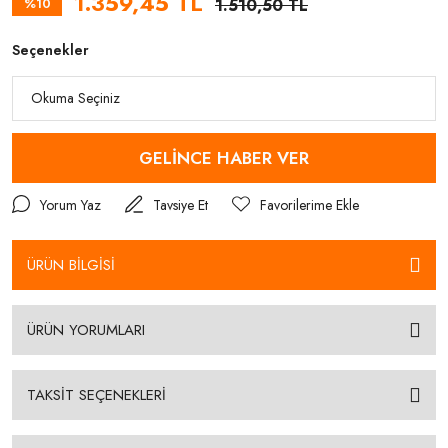
1.359,45 TL
%10
1.510,50 TL
Seçenekler
GELİNCE HABER VER
Yorum Yaz
Tavsiye Et
ÜRÜN BİLGİSİ
ÜRÜN YORUMLARI
TAKSİT SEÇENEKLERİ