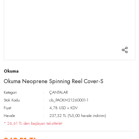
Okuma
Okuma Neoprene Spinning Reel Cover-S
Kategori
ÇANTALAR
Stok Kodu
cb_PAOKM21260001-1
Fiyat
4,78 USD + KDV
Havale
237,32 TL (%5,00 havale indirimi)
* 26,61 TL den başlayan taksitlerle!