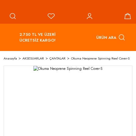
2.750 TL VE ÜZERİ
ÜRÜN ARA
ÜCRETSİZ KARGO!
Anasayfa
AKSESUARLAR
ÇANTALAR
Okuma Neoprene Spinning Reel Cover-S