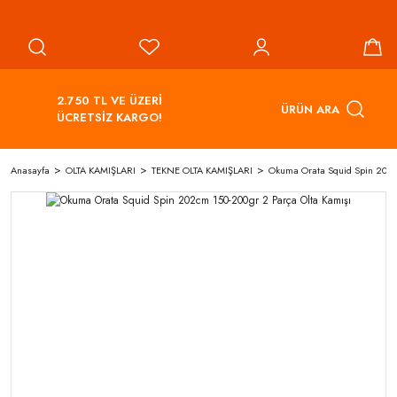
2.750 TL VE ÜZERİ
ÜRÜN ARA
ÜCRETSİZ KARGO!
Anasayfa
OLTA KAMIŞLARI
TEKNE OLTA KAMIŞLARI
Okuma Orata Squid Spin 202c