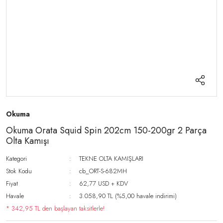
Okuma
Okuma Orata Squid Spin 202cm 150-200gr 2 Parça
Olta Kamışı
Kategori
TEKNE OLTA KAMIŞLARI
Stok Kodu
cb_ORT-S-682MH
Fiyat
62,77 USD + KDV
Havale
3.058,90 TL (%5,00 havale indirimi)
* 342,95 TL den başlayan taksitlerle!