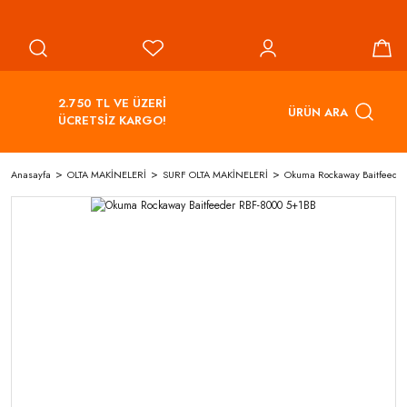
2.750 TL VE ÜZERİ
ÜRÜN ARA
ÜCRETSİZ KARGO!
Anasayfa
OLTA MAKİNELERİ
SURF OLTA MAKİNELERİ
Okuma Rockaway Baitfeede