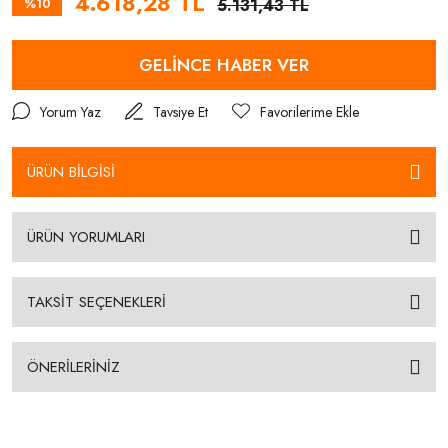
4.618,28 TL
%10
5.131,43 TL
GELİNCE HABER VER
Yorum Yaz
Tavsiye Et
ÜRÜN BİLGİSİ
ÜRÜN YORUMLARI
TAKSİT SEÇENEKLERİ
ÖNERİLERİNİZ