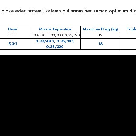
i bloke eder, sistemi, kalama pullarının her zaman optimum düz
Devir
Misina Kapasitesi
Maximum Drag (kg)
Topl
5.3:1
0,30/370, 0,33/300, 0,35/270
12
0.33/440, 0.35/385,
5.3:1
16
0.38/320