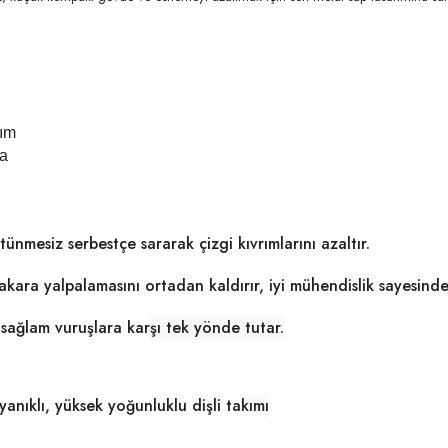
rım
ra
tünmesiz serbestçe sararak çizgi kıvrımlarını azaltır.
ara yalpalamasını ortadan kaldırır, iyi mühendislik sayesind
 sağlam vuruşlara kar
şı tek yönde tutar.
nıklı, yüksek yoğunluklu dişli ta
kımı