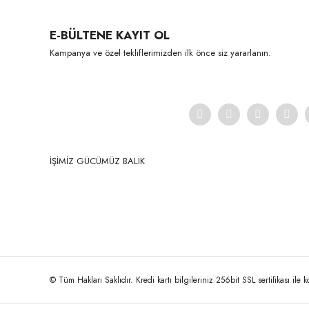
Ürün resmi kalitesiz, bozuk veya görüntülenemiyor.
E-BÜLTENE KAYIT OL
Ürün açıklamasında eksik bilgiler bulunuyor.
Kampanya ve özel tekliflerimizden ilk önce siz yararlanın.
Ürün bilgilerinde hatalar bulunuyor.
Ürün fiyatı diğer sitelerden daha pahalı.
Bu ürüne benzer farklı alternatifler olmalı.
İŞİMİZ GÜCÜMÜZ BALIK
© Tüm Hakları Saklıdır. Kredi kartı bilgileriniz 256bit SSL sertifikası ile 