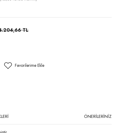
4.204,66 TL
LERİ
ÖNERİLERİNİZ
ptir.