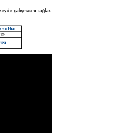
eyde çalışmasını sağlar.
ama Hızı
104
123