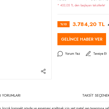
* 403,05 TL den başlayan taksitlerle!
3.784,20 TL
%10
GELİNCE HABER VER
Yorum Yaz
Tavsiye Et
 YORUMLARI
TAKSİT SEÇENEK
küçük kompakt gövde ve esnemeyi azaltmak için sert metal sap tasarımına sahi