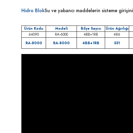
Hidro Blok
Su ve yabancı maddelerin sisteme girişin
Ürün Kodu
Modeli
Bilye Sayısı
Ürün Ağırlığı
64090
RA-6000
4BB+1RB
486
RA-8000
RA-8000
4BB+1RB
531