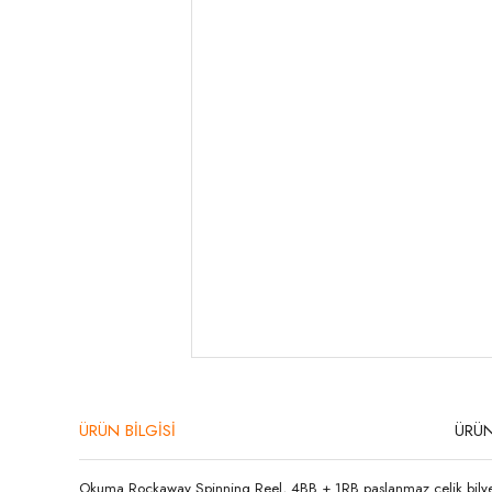
ÜRÜN BİLGİSİ
ÜRÜN
Okuma Rockaway Spinning Reel, 4BB + 1RB paslanmaz çelik bilye, 