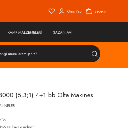
Giriş Yap
Sepetim
KAMP MALZEMELERİ
SAZAN AVI
ÜRÜN
ARA
000 (5,3;1) 4+1 bb Olta Makinesi
AKİNELERİ
 KDV
%5,00 havale indirimi)