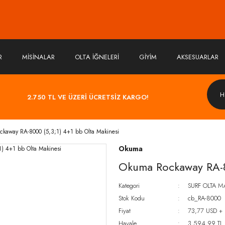
R
MİSİNALAR
OLTA İĞNELERİ
GİYİM
AKSESUARLAR
2.750 TL VE ÜZERİ ÜCRETSİZ KARGO!
kaway RA-8000 (5,3;1) 4+1 bb Olta Makinesi
Okuma
Okuma Rockaway RA-8
Kategori
SURF OLTA M
Stok Kodu
cb_RA-8000
Fiyat
73,77 USD +
Havale
3.594,99 TL (