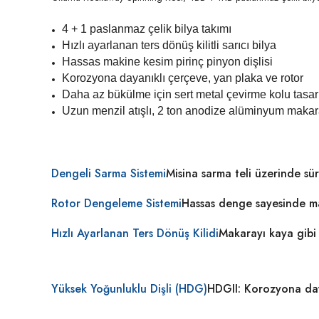
4 + 1 paslanmaz çelik bilya takımı
Hızlı ayarlanan ters dönüş kilitli sarıcı bilya
Hassas makine kesim pirinç pinyon dişlisi
Korozyona dayanıklı çerçeve, yan plaka ve rotor
Daha az bükülme için sert metal çevirme kolu tasa
Uzun menzil atışlı, 2 ton anodize alüminyum maka
Dengeli Sarma Sistemi
Misina sarma teli üzerinde sür
Rotor Dengeleme Sistemi
Hassas denge sayesinde mak
Hızlı Ayarlanan Ters Dönüş Kilidi
Makarayı kaya gibi
Yüksek Yoğunluklu Dişli (HDG)
HDGII: Korozyona daya