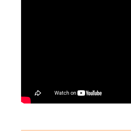
Bu ürünün fiyat bilgisi, resim, ürün açıklamalarında ve diğer konula
Görüş ve önerileriniz için teşekkür ederiz.