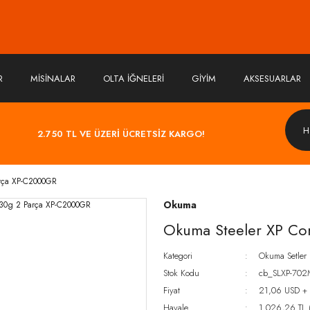
R
MİSİNALAR
OLTA İĞNELERİ
GİYİM
AKSESUARLAR
2.750 TL VE ÜZERİ ÜCRETSİZ KARGO!
arça XP-C2000GR
Okuma
Okuma Steeler XP Co
Kategori
Okuma Setler
Stok Kodu
cb_SLXP-70
Fiyat
21,06 USD +
Havale
1.026,26 TL (