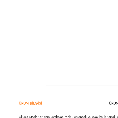
ÜRÜN BİLGİSİ
ÜRÜN
Okuma Steeler XP spin kombolar, renkli, eğlenceli ve kolay balık tutmak i