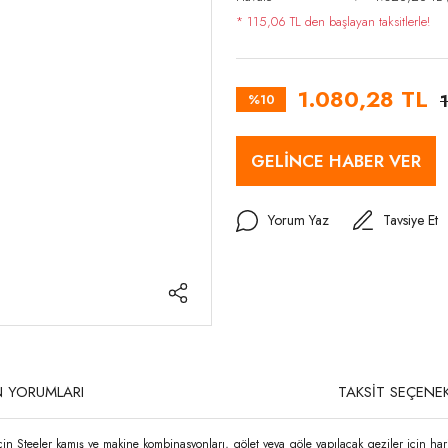
* 115,06 TL den başlayan taksitlerle!
1.080,28 TL
%10
GELİNCE HABER VER
Yorum Yaz
Tavsiye Et
 YORUMLARI
TAKSİT SEÇENEK
çin Steeler kamış ve makine kombinasyonları, gölet veya göle yapılacak geziler için har