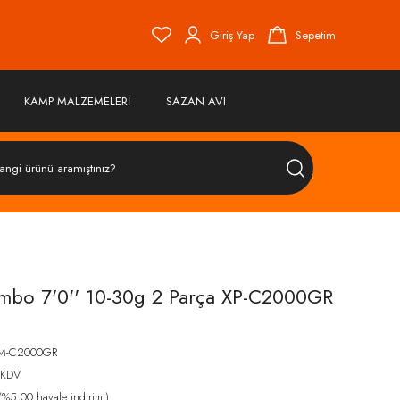
Giriş Yap
Sepetim
KAMP MALZEMELERİ
SAZAN AVI
ÜRÜN
ARA
mbo 7'0'' 10-30g 2 Parça XP-C2000GR
2M-C2000GR
 KDV
%5,00 havale indirimi)