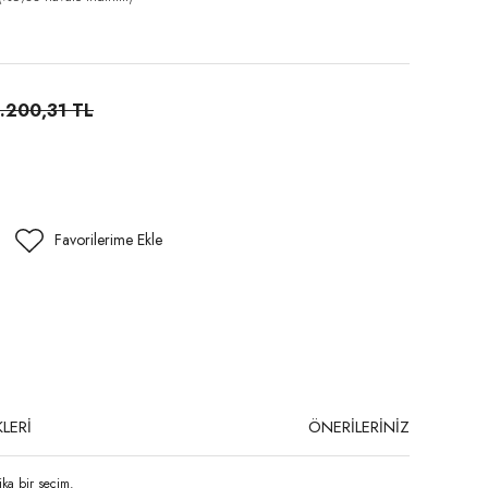
1.200,31 TL
LERİ
ÖNERİLERİNİZ
ika bir seçim.