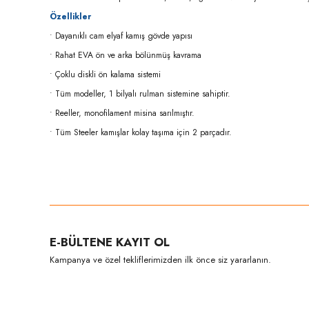
Özellikler
• Dayanıklı cam elyaf kamış gövde yapısı
• Rahat EVA ön ve arka bölünmüş kavrama
• Çoklu diskli ön kalama sistemi
• Tüm modeller, 1 bilyalı rulman sistemine sahiptir.
• Reeller, monofilament misina sarılmıştır.
• Tüm Steeler kamışlar kolay taşıma için 2 parçadır.
Bu ürünün fiyat bilgisi, resim, ürün açıklamalarında ve diğer konula
Görüş ve önerileriniz için teşekkür ederiz.
Ürün resmi kalitesiz, bozuk veya görüntülenemiyor.
E-BÜLTENE KAYIT OL
Ürün açıklamasında eksik bilgiler bulunuyor.
Kampanya ve özel tekliflerimizden ilk önce siz yararlanın.
Ürün bilgilerinde hatalar bulunuyor.
Ürün fiyatı diğer sitelerden daha pahalı.
Bu ürüne benzer farklı alternatifler olmalı.