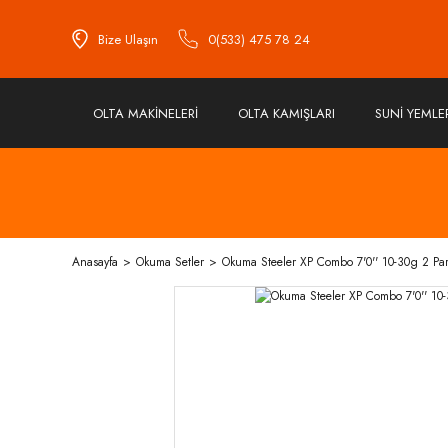
Bize Ulaşın
0(533) 475 78 24
OLTA MAKİNELERİ
OLTA KAMIŞLARI
SUNİ YEMLE
Anasayfa
Okuma Setler
Okuma Steeler XP Combo 7'0'' 10-30g 2 P