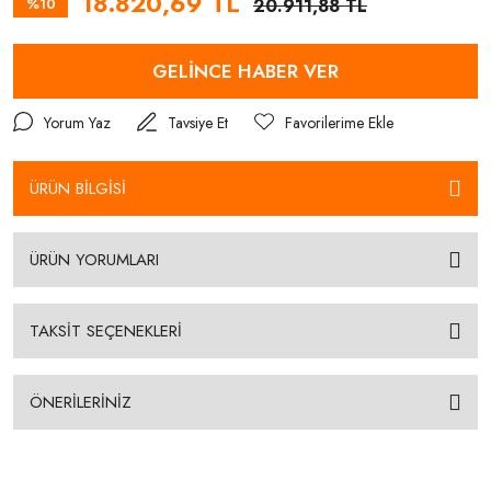
18.820,69 TL
%10
20.911,88 TL
GELİNCE HABER VER
Yorum Yaz
Tavsiye Et
ÜRÜN BİLGİSİ
ÜRÜN YORUMLARI
TAKSİT SEÇENEKLERİ
ÖNERİLERİNİZ