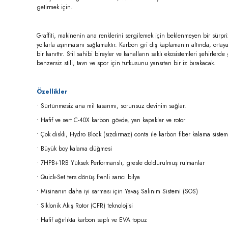
getirmek için.
Graffiti, makinenin ana renklerini sergilemek için beklenmeyen bir sürpri
yollarla aşınmasını sağlamaktır. Karbon gri dış kaplamanın altında, ortay
bir kanıttır. Stil sahibi bireyler ve kanalların saklı ekosistemleri şehirl
benzersiz stili, tavrı ve spor için tutkusunu yansıtan bir iz bırakacak.
Özellikler
• Sürtünmesiz ana mil tasarımı, sorunsuz devinim sağlar.
• Hafif ve sert C-40X karbon gövde, yan kapaklar ve rotor
• Çok diskli, Hydro Block (sızdırmaz) conta ile karbon fiber kalama sistem
• Büyük boy kalama düğmesi
• 7HPB+1RB Yüksek Performanslı, gresle doldurulmuş rulmanlar
• Quick-Set ters dönüş frenli sarıcı bilya
• Misinanın daha iyi sarması için Yavaş Salınım Sistemi (SOS)
• Siklonik Akış Rotor (CFR) teknolojisi
• Hafif ağırlıkta karbon saplı ve EVA topuz