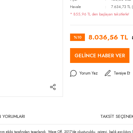
Havale
7.634,73 TL (
* 855,96 TL den başlayan taksitlerle!
8.036,56 TL
%10
GELİNCE HABER VER
Yorum Yaz
Tavsiye Et
 YORUMLARI
TAKSİT SEÇENEK
 ekibi tarafından tasarlandı. Wave Off, 2017'de oluşturuldu; görevi, balık avcılığını ke