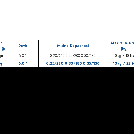
ün
Maximum Dr
Devir
Misina Kapasitesi
ığı
(kg)
gr
6.0:1
0.20/310 0.25/200 0.30/130
8kg / 18lbs
gr
6.0:1
0.25/280 0.30/185 0.35/130
10kg / 22lb