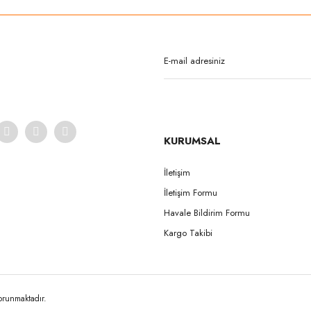
Bu ürüne ilk yorumu siz yapın!
Yorum Yaz
KURUMSAL
İletişim
İletişim Formu
Gönder
Havale Bildirim Formu
Kargo Takibi
korunmaktadır.