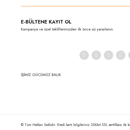
Ürün resmi kalitesiz, bozuk veya görüntülenemiyor.
E-BÜLTENE KAYIT OL
Ürün açıklamasında eksik bilgiler bulunuyor.
Kampanya ve özel tekliflerimizden ilk önce siz yararlanın.
Ürün bilgilerinde hatalar bulunuyor.
Ürün fiyatı diğer sitelerden daha pahalı.
Bu ürüne benzer farklı alternatifler olmalı.
İŞİMİZ GÜCÜMÜZ BALIK
© Tüm Hakları Saklıdır. Kredi kartı bilgileriniz 256bit SSL sertifikası ile 