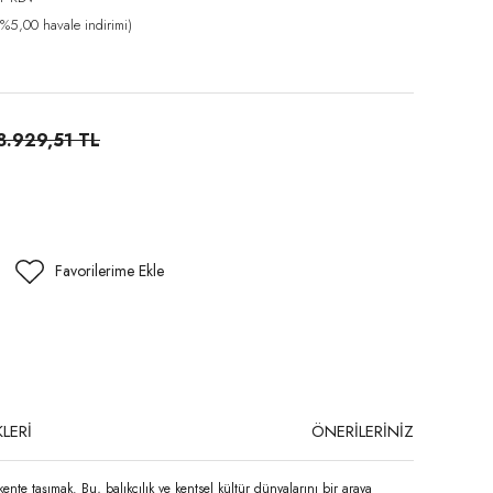
%5,00 havale indirimi)
8.929,51 TL
LERİ
ÖNERİLERİNİZ
nte taşımak. Bu, balıkçılık ve kentsel kültür dünyalarını bir araya