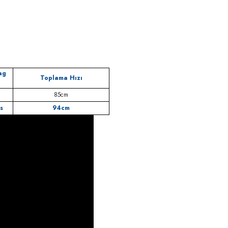
ag
Toplama Hızı
85cm
s
94cm