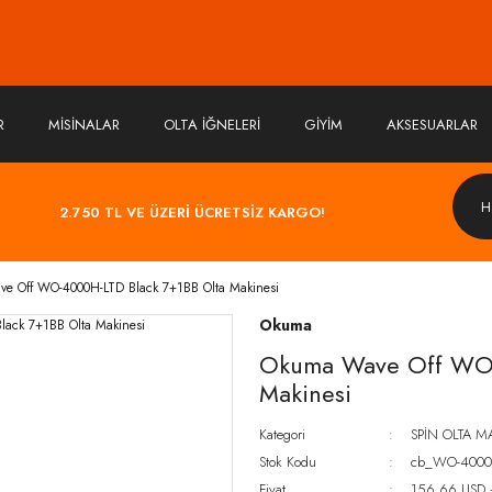
R
MİSİNALAR
OLTA İĞNELERİ
GİYİM
AKSESUARLAR
2.750 TL VE ÜZERİ ÜCRETSİZ KARGO!
e Off WO-4000H-LTD Black 7+1BB Olta Makinesi
Okuma
Okuma Wave Off WO-
Makinesi
Kategori
SPİN OLTA M
Stok Kodu
cb_WO-4000
Fiyat
156,66 USD 