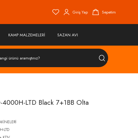
Giriş Yap
Sepetim
KAMP MALZEMELERİ
SAZAN AVI
ÜRÜN
ARA
4000H-LTD Black 7+1BB Olta
AKİNELERİ
H-LTD
+ KDV