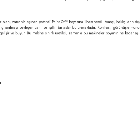
z olan, zamanla aşınan patentli Paint Off™ boyasına ilham verdi. Amaç, balıkçıların dış
a çıkarılmayı bekleyen canlı ve ışıltılı bir astar bulunmaktadır. Kontrast, görünüşte mo
erde gelişir ve büyür. Bu makine sınırlı üretildi, zamanla bu makineler boyanın ne kadar 
i