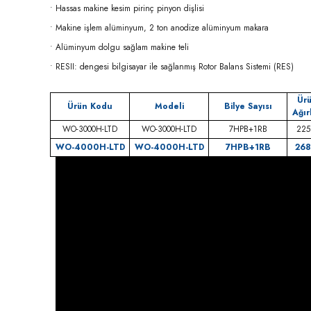
• Hassas makine kesim pirinç pinyon dişlisi
• Makine işlem alüminyum, 2 ton anodize alüminyum makara
• Alüminyum dolgu sağlam makine teli
• RESII: dengesi bilgisayar ile sağlanmış Rotor Balans Sistemi (RES)
Ür
Ürün Kodu
Modeli
Bilye Sayısı
Ağırl
WO-3000H-LTD
WO-3000H-LTD
7HPB+1RB
225
WO-4000H-LTD
WO-4000H-LTD
7HPB+1RB
268