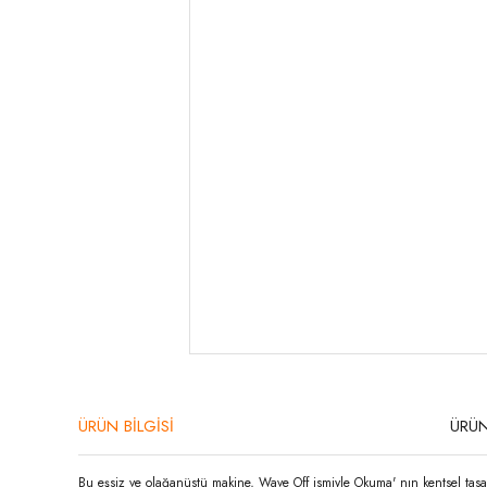
ÜRÜN BİLGİSİ
ÜRÜN
Bu eşsiz ve olağanüstü makine, Wave Off ismiyle Okuma' nın kentsel tasarım