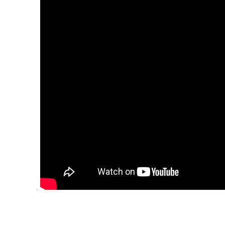
.
Bu ürünün fiyat bilgisi, resim, ürün açıklamalarında ve diğer konula
Görüş ve önerileriniz için teşekkür ederiz.