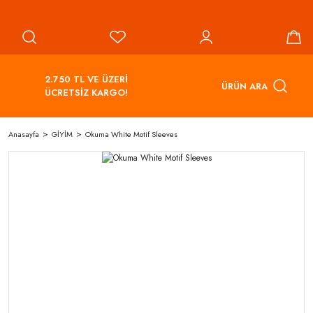
2.750 TL VE ÜZERİ
ÜRÜN ARA
ÜCRETSİZ KARGO!
Anasayfa
GİYİM
Okuma White Motif Sleeves