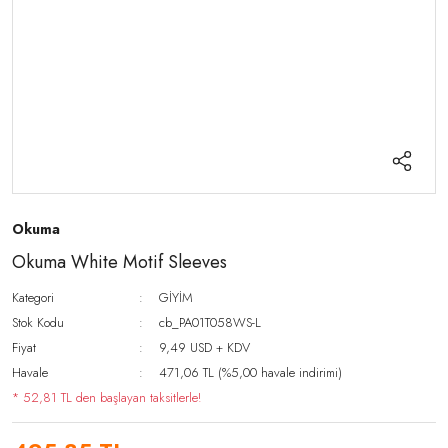
Okuma
Okuma White Motif Sleeves
Kategori
GİYİM
Stok Kodu
cb_PA01T058WS-L
Fiyat
9,49 USD + KDV
Havale
471,06 TL (%5,00 havale indirimi)
* 52,81 TL den başlayan taksitlerle!