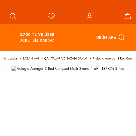
2.750 TL VE ÜZERİ
ÜRÜN ARA
ÜCRETSİZ KARGO!
Anasayfa
SAZAN AVI
ÇANTALAR VE SAZAN BAKIM
Prologic Avenger 3 Rod Compa