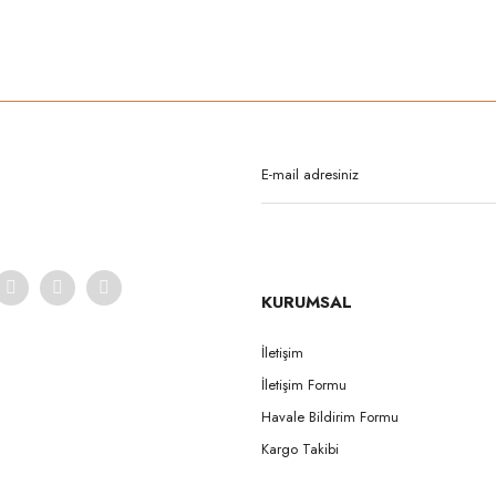
rda yetersiz gördüğünüz noktaları öneri formunu kullanarak tarafımıza iletebilirsi
Bu ürüne ilk yorumu siz yapın!
Yorum Yaz
KURUMSAL
İletişim
İletişim Formu
Gönder
Havale Bildirim Formu
Kargo Takibi