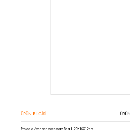
ÜRÜN BİLGİSİ
ÜRÜN
Prologic Avenger Accessory Bag L 20X10X12cm