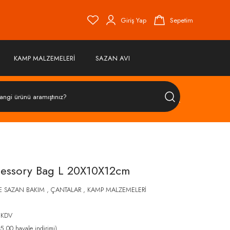
Giriş Yap
Sepetim
KAMP MALZEMELERİ
SAZAN AVI
ÜRÜN
ARA
cessory Bag L 20X10X12cm
E SAZAN BAKIM
,
ÇANTALAR
,
KAMP MALZEMELERİ
 KDV
,00 havale indirimi)