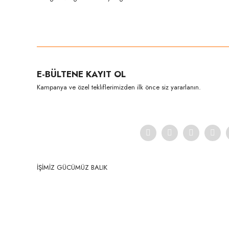
Bu ürünün fiyat bilgisi, resim, ürün açıklamalarında ve diğer konula
Görüş ve önerileriniz için teşekkür ederiz.
Ürün resmi kalitesiz, bozuk veya görüntülenemiyor.
E-BÜLTENE KAYIT OL
Ürün açıklamasında eksik bilgiler bulunuyor.
Kampanya ve özel tekliflerimizden ilk önce siz yararlanın.
Ürün bilgilerinde hatalar bulunuyor.
Ürün fiyatı diğer sitelerden daha pahalı.
Bu ürüne benzer farklı alternatifler olmalı.
İŞİMİZ GÜCÜMÜZ BALIK