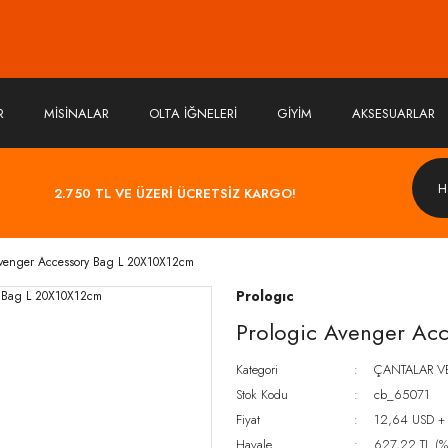
R
MİSİNALAR
OLTA İĞNELERİ
GİYİM
AKSESUARLAR
2.750 TL VE ÜZERİ ÜCRETSİZ KARGO!
Avenger Accessory Bag L 20X10X12cm
Prologıc
Prologic Avenger Ac
Kategori
ÇANTALAR V
Stok Kodu
cb_65071
Fiyat
12,64 USD +
Havale
627,22 TL (%5