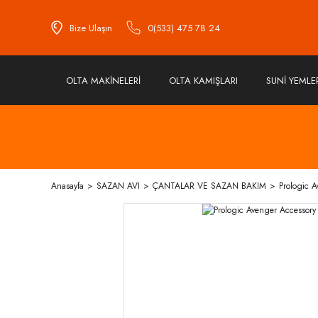
Bize Ulaşın
0(533) 475 78 24
OLTA MAKİNELERİ
OLTA KAMIŞLARI
SUNİ YEMLE
Anasayfa
SAZAN AVI
ÇANTALAR VE SAZAN BAKIM
Prologic 