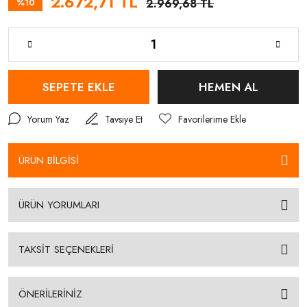
2.672,71 TL
%10
2.969,68 TL
SEPETE EKLE
HEMEN AL
Yorum Yaz
Tavsiye Et
ÜRÜN BİLGİSİ
ÜRÜN YORUMLARI
TAKSİT SEÇENEKLERİ
ÖNERİLERİNİZ