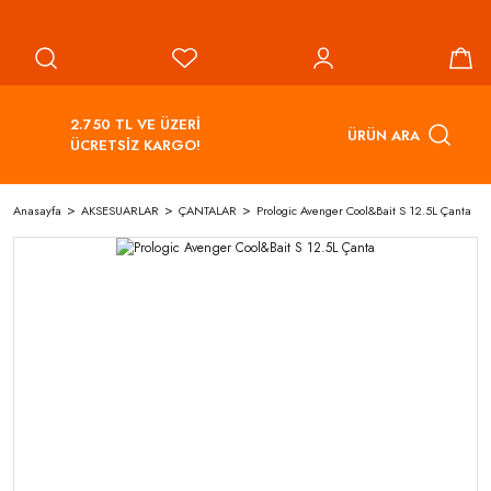
2.750 TL VE ÜZERİ
ÜRÜN ARA
ÜCRETSİZ KARGO!
Anasayfa
AKSESUARLAR
ÇANTALAR
Prologic Avenger Cool&Bait S 12.5L Çanta