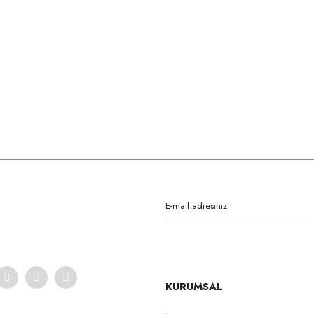
rda yetersiz gördüğünüz noktaları öneri formunu kullanarak tarafımıza iletebilirsi
Bu ürüne ilk yorumu siz yapın!
Yorum Yaz
KURUMSAL