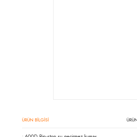
ÜRÜN BİLGİSİ
ÜRÜN
• 600D Rip-stop su geçirmez kumaş