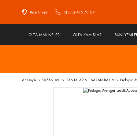
Bize Ulaşın
0(533) 475 78 24
OLTA MAKİNELERİ
OLTA KAMIŞLARI
SUNİ YEMLE
Anasayfa
SAZAN AVI
ÇANTALAR VE SAZAN BAKIM
Prologic 