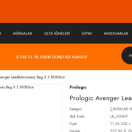
R
MİSİNALAR
OLTA İĞNELERİ
GİYİM
AKSESUARLAR
2.750 TL VE ÜZERİ ÜCRETSİZ KARGO!
Avenger Lead&Accessory Bag X 2 8X5X5cm
Prologıc
Prologic Avenger Le
Kategori
ÇANTALAR V
Stok Kodu
cb_65069
Fiyat
11,56 USD +
Havale
573,96 TL (%5