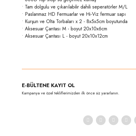
• Tam dolgulu ve çıkarılabilir dahili seperatörler M/L
• Paslanmaz HD Fermuarlar ve Hi-Viz fermuar sapı
• Kurşun ve Olta Torbaları x 2 - 8x5x5cm boyutunda
• Aksesuar Çantası M - boyut 20x10x6cm
• Aksesuar Çantası L - boyut 20x10x12cm
Bu ürünün fiyat bilgisi, resim, ürün açıklamalarında ve diğer konula
Görüş ve önerileriniz için teşekkür ederiz.
Ürün resmi kalitesiz, bozuk veya görüntülenemiyor.
E-BÜLTENE KAYIT OL
Ürün açıklamasında eksik bilgiler bulunuyor.
Kampanya ve özel tekliflerimizden ilk önce siz yararlanın.
Ürün bilgilerinde hatalar bulunuyor.
Ürün fiyatı diğer sitelerden daha pahalı.
Bu ürüne benzer farklı alternatifler olmalı.