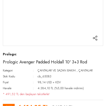
Prologıc
Prologic Avenger Padded Holdall 10' 3+3 Rod
Kategori
ÇANTALAR VE SAZAN BAKIM
,
ÇANTALAR
Stok Kodu
cb_65083
Fiyat
98,14 USD + KDV
Havale
4.384,10 TL (%5,00 havale indirimi)
* 491,52 TL den başlayan taksitlerle!