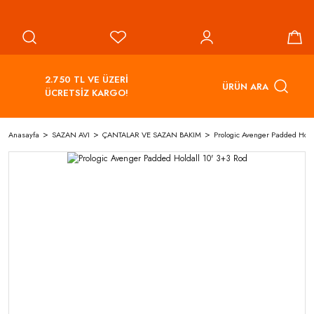
2.750 TL VE ÜZERİ
ÜRÜN ARA
ÜCRETSİZ KARGO!
Anasayfa
SAZAN AVI
ÇANTALAR VE SAZAN BAKIM
Prologic Avenger Padded Hold