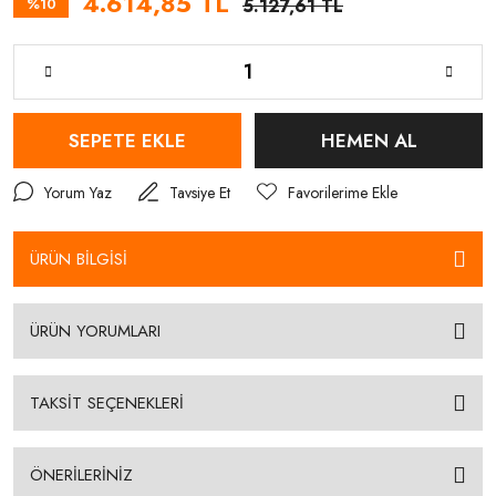
4.614,85 TL
%10
5.127,61 TL
SEPETE EKLE
HEMEN AL
Yorum Yaz
Tavsiye Et
ÜRÜN BİLGİSİ
ÜRÜN YORUMLARI
TAKSİT SEÇENEKLERİ
ÖNERİLERİNİZ