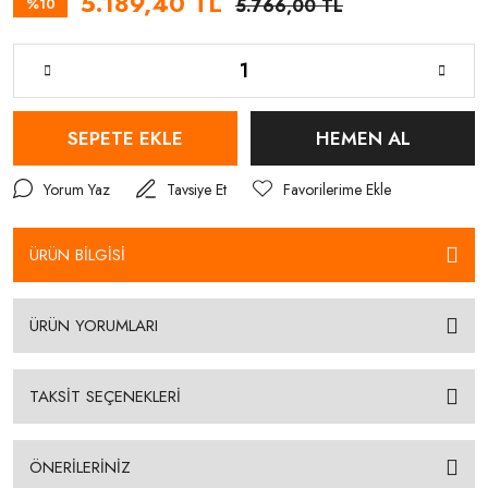
5.189,40 TL
%10
5.766,00 TL
SEPETE EKLE
HEMEN AL
Yorum Yaz
Tavsiye Et
ÜRÜN BİLGİSİ
ÜRÜN YORUMLARI
TAKSİT SEÇENEKLERİ
ÖNERİLERİNİZ