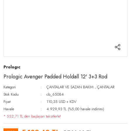
Prologıc
Prologic Avenger Padded Holdall 12' 3+3 Rod
Kategori
ÇANTALAR VE SAZAN BAKIM
,
ÇANTALAR
Stok Kodu
cb_65084
Fiyat
110,35 USD + KDV
Havale
4.929,93 TL (%5,00 havale indirimi)
* 552,71 TL den başlayan taksitlerle!