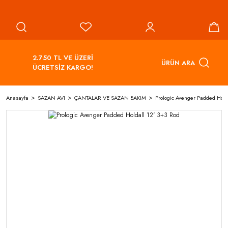
2.750 TL VE ÜZERİ
ÜRÜN ARA
ÜCRETSİZ KARGO!
Anasayfa
SAZAN AVI
ÇANTALAR VE SAZAN BAKIM
Prologic Avenger Padded Hold