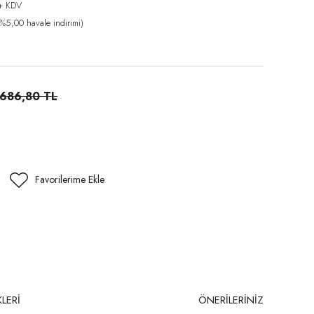
+ KDV
%5,00 havale indirimi)
.686,80 TL
LERİ
ÖNERİLERİNİZ