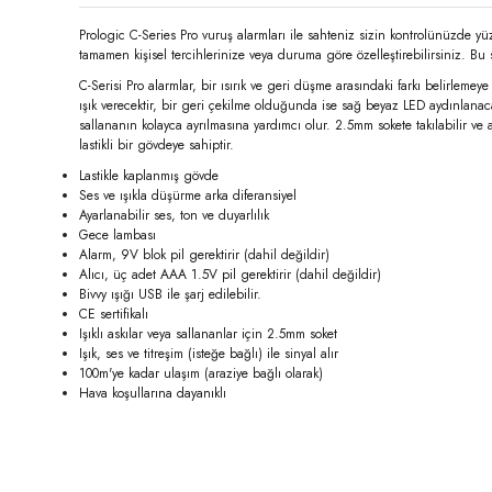
Prologic C-Series Pro vuruş alarmları ile sahteniz sizin kontrolünüzde yüzsü
tamamen kişisel tercihlerinize veya duruma göre özelleştirebilirsiniz. Bu se
C-Serisi Pro alarmlar, bir ısırık ve geri düşme arasındaki farkı belirlem
ışık verecektir, bir geri çekilme olduğunda ise sağ beyaz LED aydınlanac
sallananın kolayca ayrılmasına yardımcı olur. 2.5mm sokete takılabilir ve 
lastikli bir gövdeye sahiptir.
Lastikle kaplanmış gövde
Ses ve ışıkla düşürme arka diferansiyel
Ayarlanabilir ses, ton ve duyarlılık
Gece lambası
Alarm, 9V blok pil gerektirir (dahil değildir)
Alıcı, üç adet AAA 1.5V pil gerektirir (dahil değildir)
Bivvy ışığı USB ile şarj edilebilir.
CE sertifikalı
Işıklı askılar veya sallananlar için 2.5mm soket
Işık, ses ve titreşim (isteğe bağlı) ile sinyal alır
100m'ye kadar ulaşım (araziye bağlı olarak)
Hava koşullarına dayanıklı
Bu ürünün fiyat bilgisi, resim, ürün açıklamalarında ve diğer konula
Görüş ve önerileriniz için teşekkür ederiz.