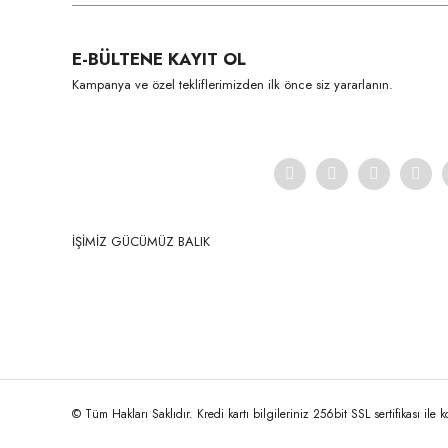
Ürün resmi kalitesiz, bozuk veya görüntülenemiyor.
E-BÜLTENE KAYIT OL
Ürün açıklamasında eksik bilgiler bulunuyor.
Kampanya ve özel tekliflerimizden ilk önce siz yararlanın.
Ürün bilgilerinde hatalar bulunuyor.
Ürün fiyatı diğer sitelerden daha pahalı.
Bu ürüne benzer farklı alternatifler olmalı.
İŞİMİZ GÜCÜMÜZ BALIK
© Tüm Hakları Saklıdır. Kredi kartı bilgileriniz 256bit SSL sertifikası ile 