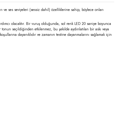
ı ve ses seviyeleri (sessiz dahil) özelliklerine sahip, böylece onları
 yardımcı olacaktır. Bir vuruş olduğunda, sol renk LED 20 saniye boyunca
 tonun seçildiğinden etkilenmez, bu şekilde aydınlatılan bir askı veya
va koşullarına dayanıklıdır ve zamanın testine dayanmalarını sağlamak için
niz.