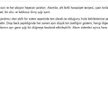
n ve her aksiyon heyecan yaratsın. Alarmlar, altı farklı hassasiyet seviyesi, uyarı tonlar
t, bir alıcı ve kablosuz bivvy ışığı içerir.
eye yardımcı olan akıllı bir sistem sayesinde tam olarak ne olduğunu hızla belirlemenize
aktır. Drop back yapıldığında her zaman aynı düşük ton özelliğini gösterir, hangi diğer
alarmın ayrı gece ışığı bir düğmeye basılarak etkinleştirilir. Alarm sistemleri ayrıca ha
rda yetersiz gördüğünüz noktaları öneri formunu kullanarak tarafımıza iletebilirsi
Bu ürüne ilk yorumu siz yapın!