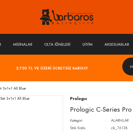
R
MİSİNALAR
OLTA İĞNELERİ
GİYİM
AKSESUARLAR
2.750 TL VE ÜZERİ ÜCRETSİZ KARGO!
et 3+1+1 All Blue
Prologıc
Prologic C-Series Pro
Kategori
ALARMLAR
Stok Kodu
cb_76138