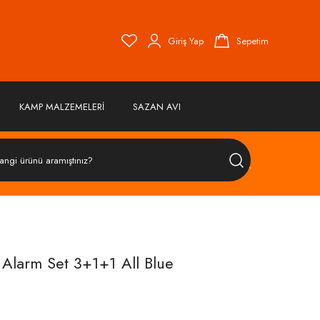
Giriş Yap
Sepetim
KAMP MALZEMELERİ
SAZAN AVI
ÜRÜN
ARA
 Alarm Set 3+1+1 All Blue