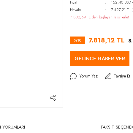
Fiyat
152,40 USD 
Havale
7.427,21 TL (
* 832,69 TL den başlayan taksitlerle!
7.818,12 TL
%10
8
GELİNCE HABER VER
Yorum Yaz
Tavsiye Et
 YORUMLARI
TAKSİT SEÇENEK