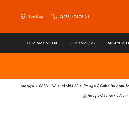
Bize Ulaşın
0(533) 475 78 24
OLTA MAKİNELERİ
OLTA KAMIŞLARI
SUNİ YEMLE
Anasayfa
SAZAN AVI
ALARMLAR
Prologic C-Series Pro Alarm S