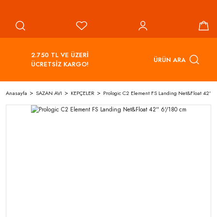
2.750 TL VE ÜZERİ
ÜRÜN ARA
ÜCRETSİZ KARGO!
Anasayfa
SAZAN AVI
KEPÇELER
Prologic C2 Element FS Landing Net&Float 42'' 