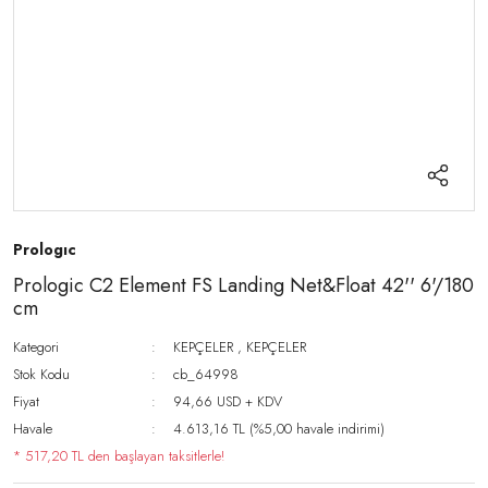
Prologıc
Prologic C2 Element FS Landing Net&Float 42'' 6'/180
cm
Kategori
KEPÇELER
,
KEPÇELER
Stok Kodu
cb_64998
Fiyat
94,66 USD + KDV
Havale
4.613,16 TL (%5,00 havale indirimi)
* 517,20 TL den başlayan taksitlerle!