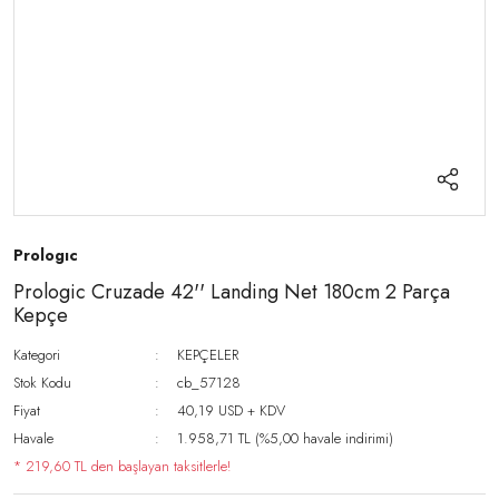
Prologıc
Prologic Cruzade 42'' Landing Net 180cm 2 Parça
Kepçe
Kategori
KEPÇELER
Stok Kodu
cb_57128
Fiyat
40,19 USD + KDV
Havale
1.958,71 TL (%5,00 havale indirimi)
* 219,60 TL den başlayan taksitlerle!