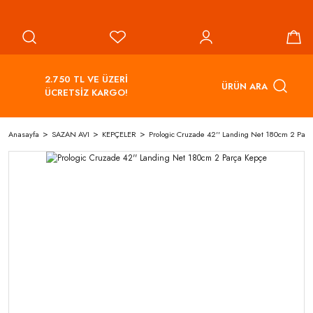
2.750 TL VE ÜZERİ
ÜRÜN ARA
ÜCRETSİZ KARGO!
Anasayfa
SAZAN AVI
KEPÇELER
Prologic Cruzade 42'' Landing Net 180cm 2 Par