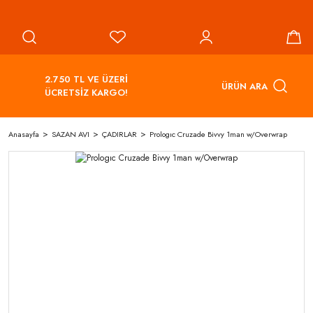
2.750 TL VE ÜZERİ
ÜRÜN ARA
ÜCRETSİZ KARGO!
Anasayfa
SAZAN AVI
ÇADIRLAR
Prologıc Cruzade Bivvy 1man w/Overwrap