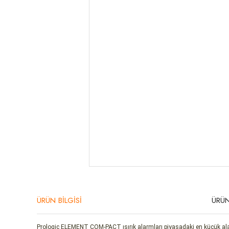
ÜRÜN BİLGİSİ
ÜRÜN
Prologic ELEMENT COM-PACT ısırık alarmları piyasadaki en küçük alarmla