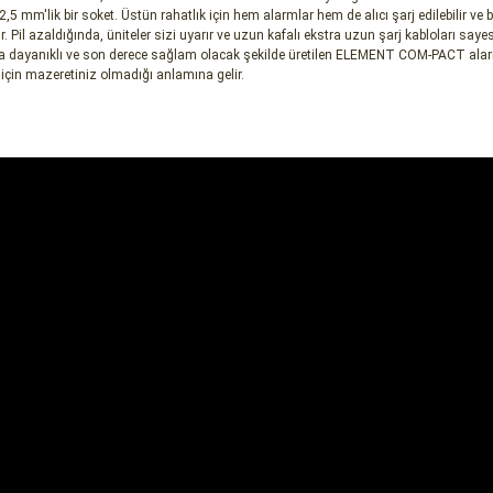
in 2,5 mm'lik bir soket. Üstün rahatlık için hem alarmlar hem de alıcı şarj edilebilir v
ir. Pil azaldığında, üniteler sizi uyarır ve uzun kafalı ekstra uzun şarj kabloları sayes
ına dayanıklı ve son derece sağlam olacak şekilde üretilen ELEMENT COM-PACT alarm
için mazeretiniz olmadığı anlamına gelir.