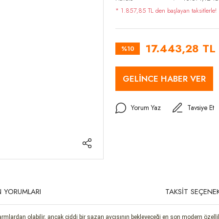
* 1.857,85 TL den başlayan taksitlerle!
17.443,28 TL
%10
GELİNCE HABER VER
Yorum Yaz
Tavsiye Et
 YORUMLARI
TAKSİT SEÇENEK
rdan olabilir, ancak ciddi bir sazan avcısının bekleyeceği en son modern özelliklerl