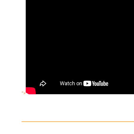
">
Bu ürünün fiyat bilgisi, resim, ürün açıklamalarında ve diğer konula
Görüş ve önerileriniz için teşekkür ederiz.
Ürün resmi kalitesiz, bozuk veya görüntülenemiyor.