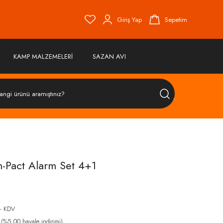
Giriş Yap
Sepetim
KAMP MALZEMELERİ
SAZAN AVI
ÜRÜN
ARA
-Pact Alarm Set 4+1
+ KDV
(%5,00 havale indirimi)