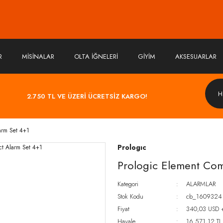
R
MİSİNALAR
OLTA İĞNELERİ
GİYİM
AKSESUARLAR
2.750 TL VE ÜZERİ ÜCRETSİZ KARGO!
arm Set 4+1
Prologıc
Prologic Element Com
Kategori
ALARMLAR
Stok Kodu
cb_1609324
Fiyat
340,03 USD 
Havale
16.571,12 TL 