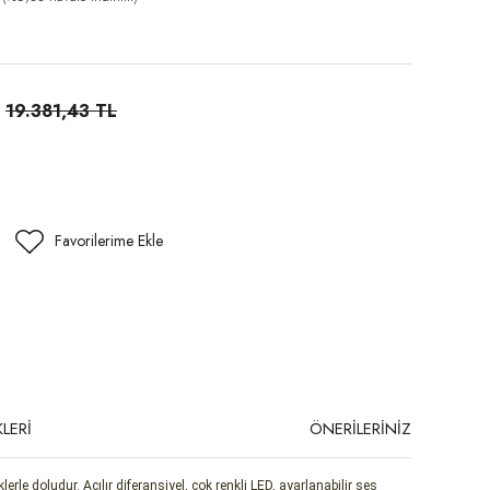
19.381,43 TL
LERİ
ÖNERİLERİNİZ
e doludur. Açılır diferansiyel, çok renkli LED, ayarlanabilir ses