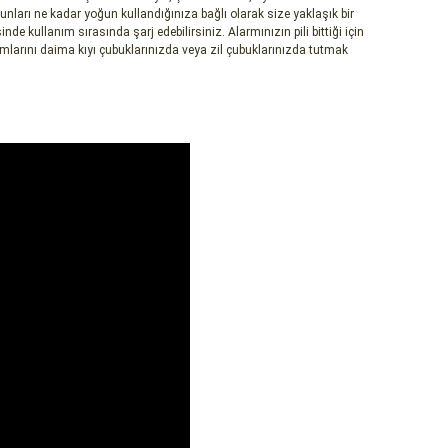
e bunları ne kadar yoğun kullandığınıza bağlı olarak size yaklaşık bir
inde kullanım sırasında şarj edebilirsiniz. Alarmınızın pili bittiği için
larını daima kıyı çubuklarınızda veya zil çubuklarınızda tutmak