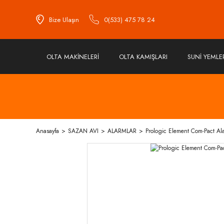
Bize Ulaşın
0(533) 475 78 24
OLTA MAKİNELERİ
OLTA KAMIŞLARI
SUNİ YEMLE
Anasayfa
SAZAN AVI
ALARMLAR
Prologic Element Com-Pact Al