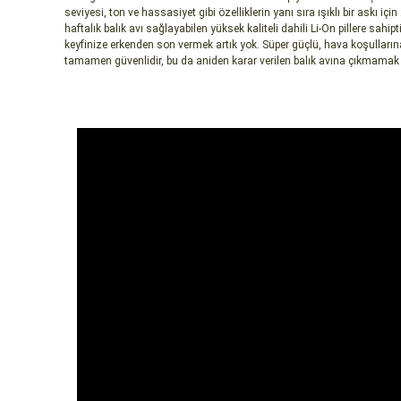
seviyesi, ton ve hassasiyet gibi özelliklerin yanı sıra ışıklı bir askı iç
haftalık balık avı sağlayabilen yüksek kaliteli dahili Li-On pillere sahipt
keyfinize erkenden son vermek artık yok. Süper güçlü, hava koşullar
tamamen güvenlidir, bu da aniden karar verilen balık avına çıkmamak 