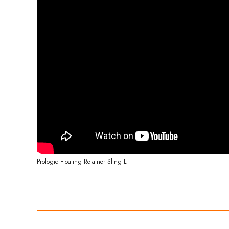
Prologıc Floating Retainer Sling L
Bu ürünün fiyat bilgisi, resim, ürün açıklamalarında ve diğer konula
Görüş ve önerileriniz için teşekkür ederiz.
Ürün resmi kalitesiz, bozuk veya görüntülenemiyor.