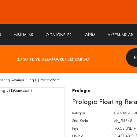
R
MİSİNALAR
OLTA İĞNELERİ
GİYİM
AKSESUARLAR
2.750 TL VE ÜZERİ ÜCRETSİZ KARGO!
loating Retainer Sling L (120cmx55cm)
Prologıc
Prologıc Floating Ret
Kategori
ÇANTALAR V
Stok Kodu
cb_54345
Fiyat
70,53 USD +
Havale
3.437,43 TL (