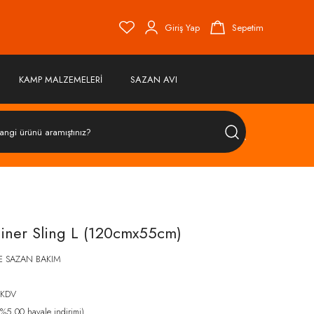
Giriş Yap
Sepetim
KAMP MALZEMELERİ
SAZAN AVI
ÜRÜN
ARA
ainer Sling L (120cmx55cm)
E SAZAN BAKIM
 KDV
%5,00 havale indirimi)