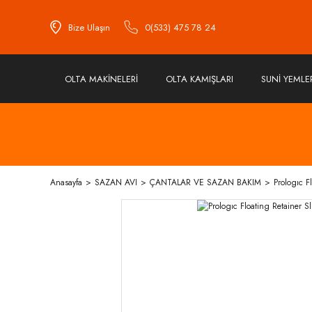
Bize Ulaşın
0(533) 475 78 24
OLTA MAKİNELERİ
OLTA KAMIŞLARI
SUNİ YEMLE
Anasayfa
SAZAN AVI
ÇANTALAR VE SAZAN BAKIM
Prologıc F